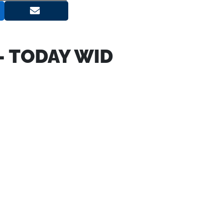
11
Zurück in die Zukunft: Österreich
Redaktion
- TODAY WID
12
Produkte
Redaktion
13
Nachhaltiger Einkauf direkt beim 
Redaktion
14
Ausstellerverzeichnis und Hallen
Redaktion