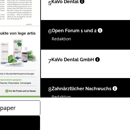
5
KaVo Dental
6
Open Forum 1 und 2
Redaktion
7
KaVo Dental GmbH
8
Zahnärztlicher Nachwuchs
Redaktion
paper
10
Veranstaltungen
Redaktion