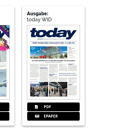
Ausgabe:
today WID
PDF
EPAPER