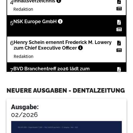
4
Inhaltsverzeichnis
Redaktion
5
NSK Europe GmbH
6
Henry Schein ernennt Frederick M. Lowery
zum Chief Executive Officer
Redaktion
7
BVD Branchentreff 2026 lädt zum
Gipfeltreffen in die Hauptstadt
Redaktion
NEUERE AUSGABEN - DENTALZEITUNG
8
GC International AG schließt neue
strategische Partnerschaft
Ausgabe:
Redaktion
02/2026
9
infotage FACHDENTAL: Leipzig und
München 2026 – Regionale Fachmessen mit
starken Partnerschaften