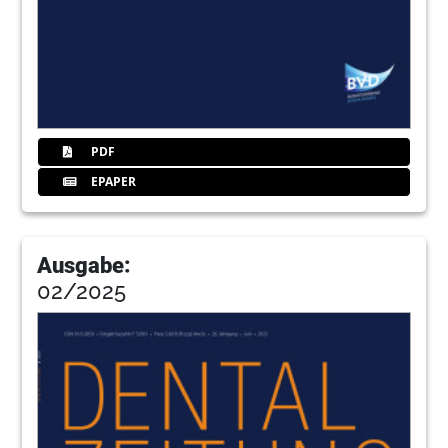
Rechtsanwalt Werner Vogl
57
BVD Bundesverband Dentalhandel e.V.
58
Dentists for Africa: Spendenrekord zum
zehnjährigen Jubiläum
PDF
Anne-Kristin Henker / Weimar
EPAPER
60
BVD Bundesverband Dentalhandel e.V.
Ausgabe:
61
Blickpunkt
02/2025
Redaktion
63
ZWP Designpreis 2026: Der
Marketingbooster für Ihre Praxis
66
BVD-Partner für Praxis und Labor –
Bezugsadressen der