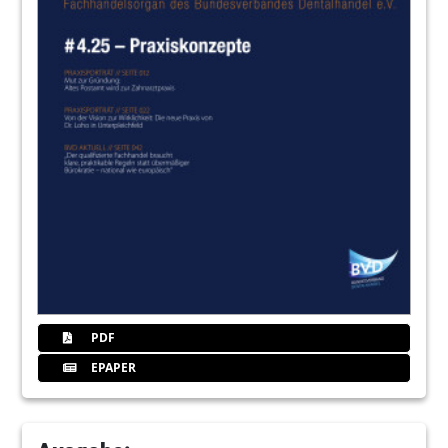
31
W&H Deutschland GmbH
35
GC Europe N.V.
39
dental bauer GmbH
40
Das Dahl-Konzept: Praktische Erfahrungen
aus fünf Jahren
Dr. Kostas Karagiannopoulos / London
43
Belmont Takara Company Europe GmbH
PDF
EPAPER
46
Interview: Keine Spritze – find ich spitze!
Möglichkeiten der schmerz- und
angstreduzierten Anästhesie in der
Kinderzahnheilkunde