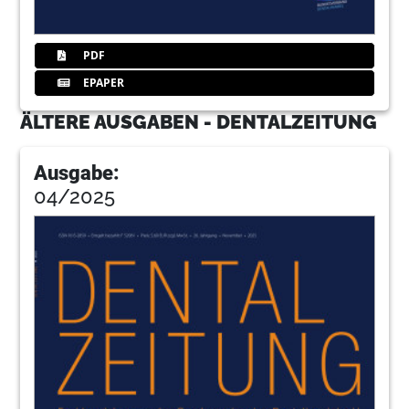
20
Hybrid Ease“ im Praxistest
Nikolai van Blericq / Friedberg
PDF
22
CONNECTme App: Intelligent vernetzt,
EPAPER
clever gewartet
ÄLTERE AUSGABEN - DENTALZEITUNG
Susanne Vieweger / Biberach an der Riß
24
Digitale Okklusionsanalyse bei der
Ausgabe:
adhäsiven Rehabilitation von Patienten mit
04/2025
Zahnabnutzung
José Mª Suárez Feito / Oviedo, Spanien
27
Dürr Dental SE
28
„Chairside-Restaurationen nie wieder
anders“
ZT Josef Schweiger, M.Sc., Priv.-Doz. Dr. Dr. med.
dent. Oliver Schubert, M.Sc. / München