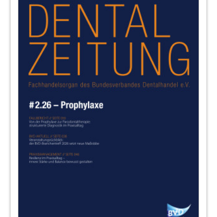
Redaktion
10
Direktes Frontzahnveneer mit einem
farbreduzierten Universal-Bulk-Fill-
Komposit
Prof. Dr. Jürgen Manhart / München
15
KaVo Dental GmbH
16
Vom Zeitfresser zum Effizienzmotor: So
gelingt die Materialwirtschaft
Valbon Mulaku / Langen
18
Interview: Bereit für die Zukunft der
Zahnmedizin?
Christian Lechner, Product Director bei W&H im
Gespräch
Neues Bis-GMA-freies Komposit „MANIFill