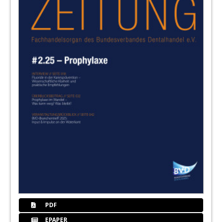
Dentaldepots/Versandhändler
Author
67
ABO Service
68
orangedental GmbH & Co. KG
PDF
EPAPER