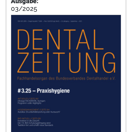
Ausgabe:
Prof. Dr. Katrin Bekes (Medizinische Universität
03/2025
Wien) im Gespräch
48
Therapie und Workflow einer tief
subgingivalen Wurzelkaries bei einem
Alterspatienten mit parodontal
geschädigtem Gebiss
Jana Krauße / Grüna
51
SDI Germany GmbH
52
Zukunftszentrale in Köln: Wie der BVD den
Dentalhandel digital und physisch neu
positioniert
Marcus Hoffmann / Köln
54
Das Antikorruptionsgesetz im
Gesundheitswesen: Ein aktueller
Überblick in zwei Teilen