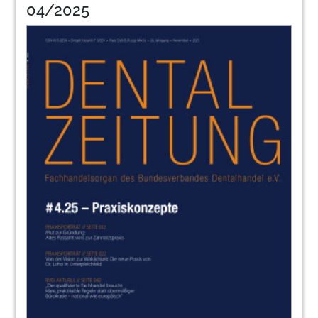
04/2025
85
Kons
87
Endo
88
Digitale
89
Einrichtung
91
Zahntechnik
92
Impressum