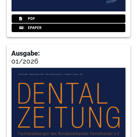
54
Rehse
PDF
EPAPER
58
Ho
Ausgabe:
62
Shofu
01/2026
66
Dentek
68
Floering
70
Rr