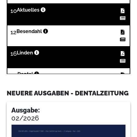
10
Aktuelles
12
Besendahl
16
Linden
20
Dental
NEUERE AUSGABEN - DENTALZEITUNG
27
Marktue
Ausgabe:
02/2026
30
Ehrensberger