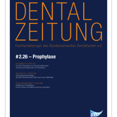
32
Dentsply
34
Goepel
36
Loser
40
Blankenburg
44
Bus
45
Strankmueller
48
Weiler