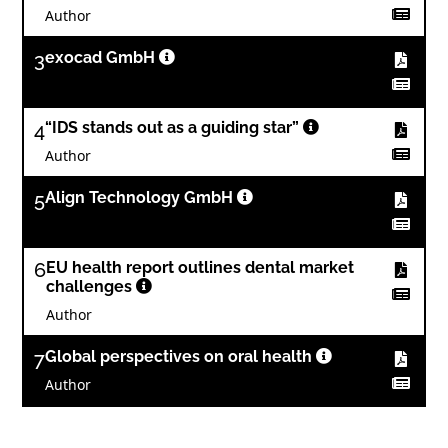
Author
3
exocad GmbH
4
“IDS stands out as a guiding star”
Author
5
Align Technology GmbH
6
EU health report outlines dental market
challenges
Author
7
Global perspectives on oral health
Author
8
DSOs increase their reach