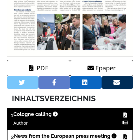
PDF
Epaper
INHALTSVERZEICHNIS
1
Cologne calling
Author
2
News from the European press meeting