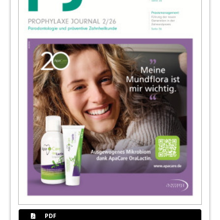
38
Praxisrelevante und praktische Einblicke
beim MUNDHYGIENETAG 2024
Redaktion
40
WE LOVE Zahnerhaltung – Alles rund ums
Fach bei der OEMUS MEDIA AG
Redaktion
42
Termine / Impressum
Redaktion
43
Dental News to go: Die Welt der
Zahnmedizin jetzt bei WhatsApp
44
EMS Electro Medical Systems S.A.
PDF