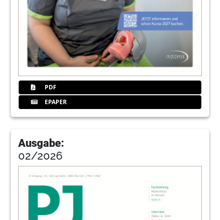
26
Produkte
Redaktion
27
Jahrbuch Zahnerhaltung – ein Best-of für
Endodontie & Prophylaxe
PDF
32
FAQ im Arbeitsrecht – Antworten für die
Praxis
EPAPER
Nancy Djelassi
34
Preisgekrönte Leidenschaft – DH Heidi
Ausgabe:
Zisterer über Beruf und Gewinn des
Praktikerpreises
02/2026
Friederike Heidenreich im Gespräch mit Heidi
Zisterer
36
Sagen Sie, was Sie wollen –
Kommunikation mit Mitarbeitenden
Gudrun Mentel