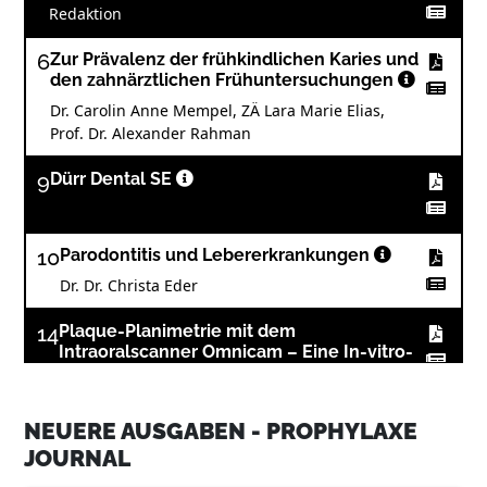
Redaktion
6
Zur Prävalenz der frühkindlichen Karies und
den zahnärztlichen Frühuntersuchungen
Dr. Carolin Anne Mempel, ZÄ Lara Marie Elias,
Prof. Dr. Alexander Rahman
9
Dürr Dental SE
10
Parodontitis und Lebererkrankungen
Dr. Dr. Christa Eder
14
Plaque-Planimetrie mit dem
Intraoralscanner Omnicam – Eine In-vitro-
Studie
Dr. Helen Leupers, Prof. Dr. med. Dr. h.c. Peter
Gängler
NEUERE AUSGABEN - PROPHYLAXE
JOURNAL
15
Hager & Werken GmbH & Co. KG