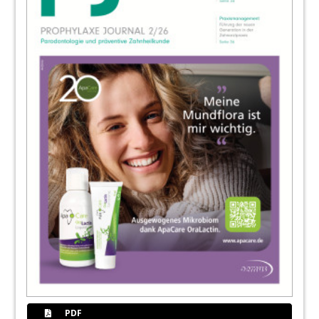
47
Ivoclar Vivadent GmbH
48
Interview: „Unser Ziel ist es, eine
einzigartige und effektive Mundpflege zu
bieten“
Stefan Thieme im Gespräch mit Torsten Crull
50
„Der Chip wird genau dort appliziert, wo er
seine Wirkung entfalten soll“
Dr. Christian Ehrensberger
53
Acteon Germany GmbH
54
Deutscher Präventionskongress feiert in
Düsseldorf Premiere
Nadja Reichert
PDF