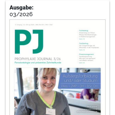
Ausgabe:
03/2026
18
Prophylaxe, die Spaß macht
Monika Riedl
22
Korrekte RKI-konforme Aufbereitung von
magnetostriktiven Inserts
DH Susanne Steindam
24
Muster von Konflikten
Gudrun Mentel
26
Produkte
Redaktion
35
Kulzer GmbH
36
Lückenlose Wasserhygiene nur mit