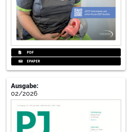
kontinuierlicher Betreuung gesichert
Farina Heilen
38
Zahnbürste und Munddusche – perfektes
Gespann für die Prophylaxe
Andrea Wiedemer
40
Empfehlung lohnt sich
PDF
Redaktion
EPAPER
41
Hager & Werken GmbH & Co. KG
Ausgabe:
42
Interview: „Meinen Patienten die Wahl zu
02/2026
lassen, ist toll!“
Katja Mannteufel mit Renate Kuijs
44
Interview: „Eine signifikante Verbesserung
der parodontalen Situation“
Katja Mannteufel im Gespräch Dr. Matthias Lotz