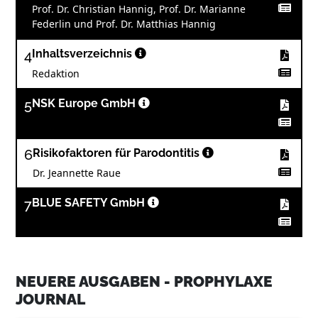
Prof. Dr. Christian Hannig, Prof. Dr. Marianne
Federlin und Prof. Dr. Matthias Hannig
4
Inhaltsverzeichnis
Redaktion
5
NSK Europe GmbH
6
Risikofaktoren für Parodontitis
Dr. Jeannette Raue
7
BLUE SAFETY GmbH
12
Neue Klassifikation parodontaler und
periimplantärer Erkrankungen
NEUERE AUSGABEN - PROPHYLAXE
Dr. Corinna Bruckmann, MSc
JOURNAL
17
zantomed Handelsgesellschaft mbH