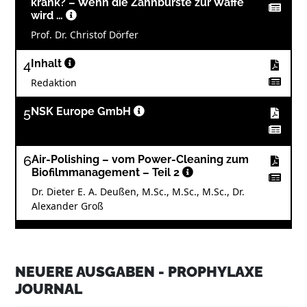
krank? – Wenn die Zahnbürste zur Waffe
wird …
Prof. Dr. Christof Dörfer
4
Inhalt
Redaktion
5
NSK Europe GmbH
6
Air-Polishing – vom Power-Cleaning zum
Biofilmmanagement – Teil 2
Dr. Dieter E. A. Deußen, M.Sc., M.Sc., M.Sc., Dr.
Alexander Groß
10
Schonende Zahnreinigung mit
Ultraschallzahnbürsten
Bülent Emekci
NEUERE AUSGABEN - PROPHYLAXE
JOURNAL
12
Privatvereinbarungen in der