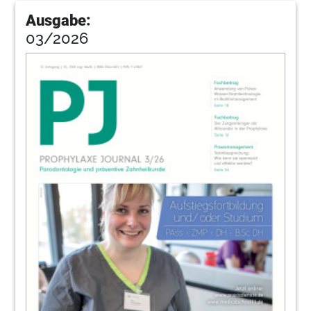
Kinderprophylaxe bei GKV-Patienten
Ausgabe:
Dr. Dr. Alexander Raff
03/2026
14
Auswirkungen der Assoziation ­zwischen
Parodontitis und Diabetes in der
Patientenberatung
Prof. Dr. Peter Hahner, Prof. Dr. Georg Gaßmann
19
Schnellere Heilung, besserer Schutz
Marc Hankmann
22
Zahnaufhellung zum kleinen Preis
Rebecca Michel, Jenny Hoffmann
24
Erfolgreiches Praxismarketing durch
Zielgruppenauswahl
Christa Maurer
27
MUNDHYGIENETAG – Mundhygiene im
Trend