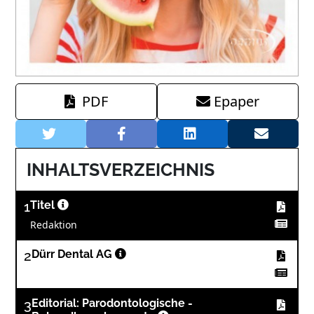
PDF
Epaper
INHALTSVERZEICHNIS
1
Titel
Redaktion
2
Dürr Dental AG
3
Editorial: Parodontologische ­