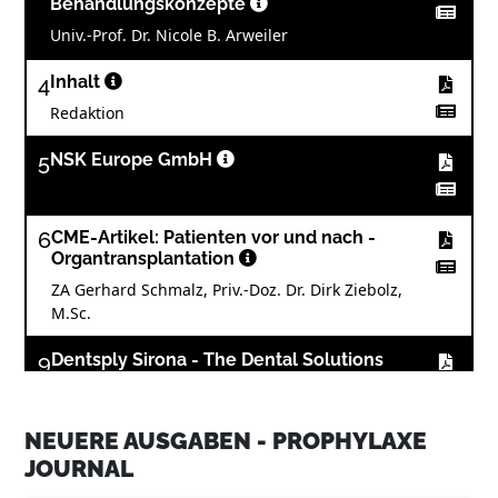
Behandlungskonzepte
Univ.-Prof. Dr. Nicole B. Arweiler
4
Inhalt
Redaktion
5
NSK Europe GmbH
6
CME-Artikel: Patienten vor und nach ­
Organtransplantation
ZA Gerhard Schmalz, Priv.-Doz. Dr. Dirk Ziebolz,
M.Sc.
9
Dentsply Sirona - The Dental Solutions
Company™
NEUERE AUSGABEN - PROPHYLAXE
14
Air-Polishing – vom Power-Cleaning zum
Biofilmmanagement (Teil 1)
JOURNAL
Dr. Dieter E. A. Deußen, M.Sc., M.Sc., M.Sc., Dr.