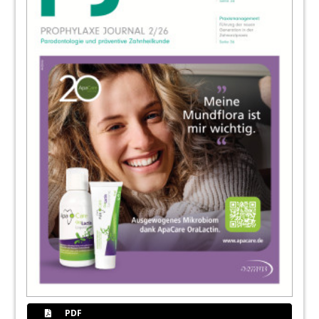
Autor(en)
46
News
Redaktion
50
Kongresse, Kurse und Symposien/
Impressum
Redaktion
51
ABO Service
52
EMS Electro Medical Systems GmbH
PDF