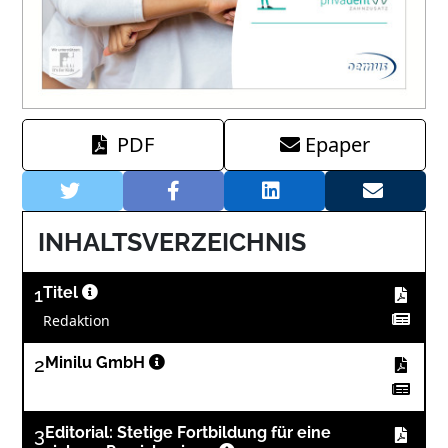
PDF
Epaper
INHALTSVERZEICHNIS
1
Titel
Redaktion
2
Minilu GmbH
3
Editorial: Stetige Fortbildung für eine