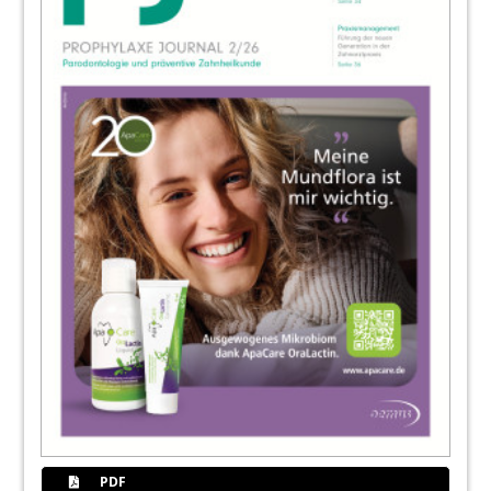
36
Tipps für die nächste Gehaltsverhandlung
Nancy Djelassi
38
MUNDHYGIENETAG 2024 in Düsseldorf
Redaktion
39
Fit für Qualitätsmanagement,
Dokumentation und Hygiene
Redaktion
40
Events
Redaktion
41
Fit im Umgang mit Blutkonzentraten
Redaktion
42
Termine / Impressum
Redaktion
PDF