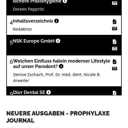
sichere Praxishygiene
Doreen Pappritz
4
Inhaltsverzeichnis
Redaktion
5
NSK Europe GmbH
6
Welchen Einfluss hatein moderner Lifestyle
auf unser Parodont?
Denise Zschach, Prof. Dr. med. dent. Nicole B.
Arweiler
9
Dürr Dental SE
NEUERE AUSGABEN - PROPHYLAXE
14
Von der Symptomatik zur Therapie –
Interdisziplinäre Ansätze zur Diagnostik
JOURNAL
und Behandlung von Mundtrockenheit