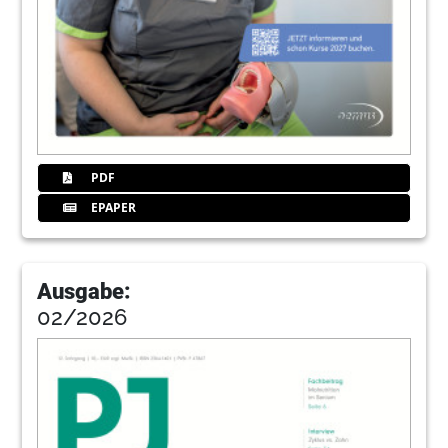
28
Ein gesundes orales Mikrobiom kann
Erkrankungen vorbeugen
Univ.-Prof. Dr. Rainer Hahn
29
Erfolgreiche Strategien in der
Zahnarztpraxis zu Zeiten der Budgetierung
Stefanie Kurzschenkel
PDF
EPAPER
30
Produkte
Redaktion
34
„Nobelpreis der Zahnmedizin“ –
Ausgabe:
Würdigung für Andrej M. Kielbassa
02/2026
Dr. Ina Ulrich
35
Effektive Blutstillung
mitkeimreduzierender Wirkung
Redaktion