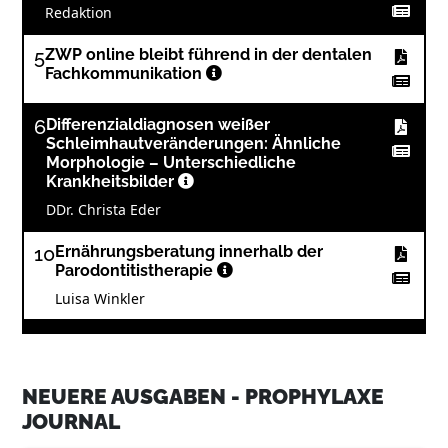
Redaktion
5
ZWP online bleibt führend in der dentalen
Fachkommunikation
6
Differenzialdiagnosen weißer
Schleimhautveränderungen: Ähnliche
Morphologie – Unterschiedliche
Krankheitsbilder
DDr. Christa Eder
10
Ernährungsberatung innerhalb der
Parodontitistherapie
Luisa Winkler
12
Hoher Blutzucker und lockere Zähne – Der
Zusammenhang zwischen Diabetes und
Mundgesundheit
NEUERE AUSGABEN - PROPHYLAXE
Prof. Dr. Dirk Ziebolz, Prof Dr. Gerhard Schmalz,
JOURNAL
Dr. Deborah Kreher