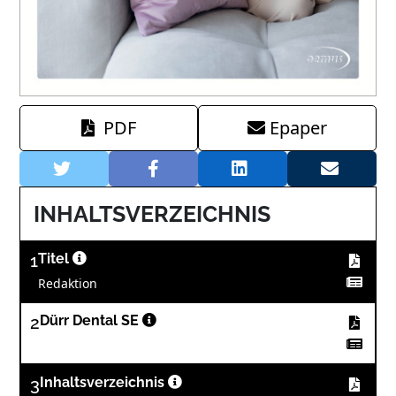
PDF
Epaper
INHALTSVERZEICHNIS
1
Titel
Redaktion
2
Dürr Dental SE
3
Inhaltsverzeichnis