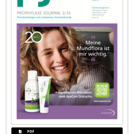
46
News
Redaktion
49
Abo Service
50
Kongresse, Kurse und Symposien/
Impressum
Redaktion
51
Abo Service: Prophylaxe Journal
PDF