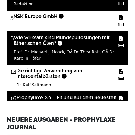
Redaktion
5
NSK Europe GmbH
6
Wie wirksam sind Mundspüllösungen mit
ätherischen Ölen?
Prof. Dr. Michael J. Noack, OÄ Dr. Thea Rott, OÄ Dr.
Karolin Höfer
14
Die richtige Anwendung von
Interdentalbürsten
Dr. Ralf Seltmann
16
Prophylaxe 2.0 – Fit und auf dem neuesten
Stand für 2020
Prof. Dr. Johannes Einwag
NEUERE AUSGABEN - PROPHYLAXE
17
Dentsply Sirona - The Dental Solutions
JOURNAL
Company™