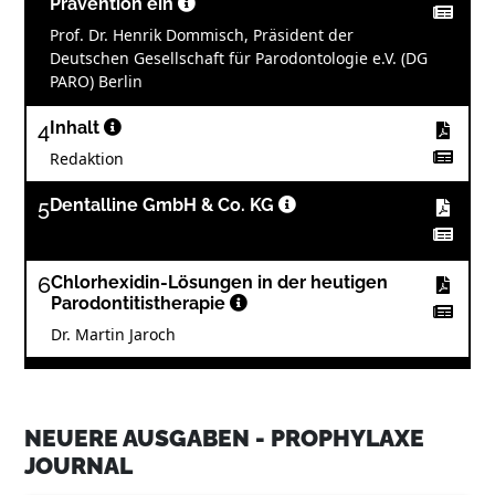
Prävention ein
Prof. Dr. Henrik Dommisch, Präsident der
Deutschen Gesellschaft für Parodontologie e.V. (DG
PARO) Berlin
4
Inhalt
Redaktion
5
Dentalline GmbH & Co. KG
6
Chlorhexidin-Lösungen in der heutigen
Parodontitistherapie
Dr. Martin Jaroch
11
Hager & Werken GmbH & Co. KG
NEUERE AUSGABEN - PROPHYLAXE
12
Leitfaden für eine gute Mundhygiene
JOURNAL
DH Birgit Hühn