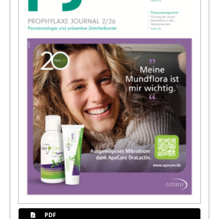
40
News
Redaktion
42
Veranstaltungstipps/ Impresssum
Redaktion
43
Prävention bei vulnerablen Gruppen im
April 2023 in Mainz
PDF