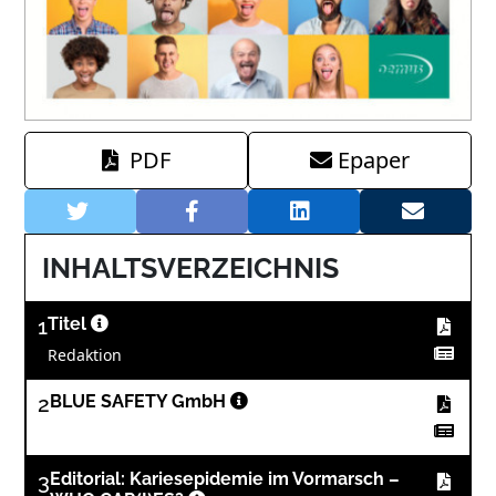
PDF
Epaper
INHALTSVERZEICHNIS
1
Titel
Redaktion
2
BLUE SAFETY GmbH
3
Editorial: Kariesepidemie im Vormarsch –