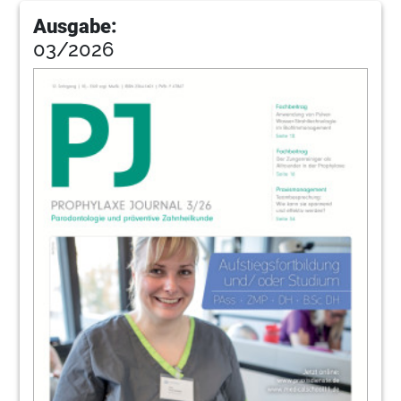
18
Coaching als Führungsstil
Ausgabe:
Gudrun Mentel
03/2026
20
Produkte
Redaktion
24
Patiententipps zum häuslichen
Biofilmmanagement
Redaktion
25
American Dental Systems GmbH
26
Schärfen von Instrumenten: auf die
Technik kommt es an
Sabine Hofmann
27
Dürr Dental SE