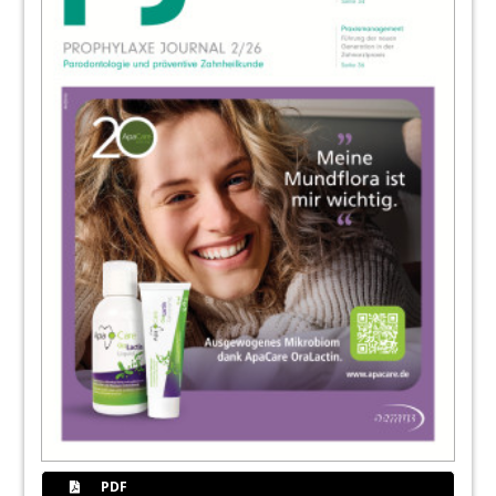
37
ZWP Designpreis 2021: Machen Sie mit im
Jubiläumsjahr!
38
Innovatives Prophylaxekonzept trifft auf
Campus und Coaching
Christin Bunn
40
Wann Mundspülungen sinnvoll sind ...
Benedikta Springer
42
Marburg – 2. Deutscher
Präventionskongress der DGPZM
44
Tipps für die häusliche Zahnpflege
Redaktion
46
News
Redaktion
PDF