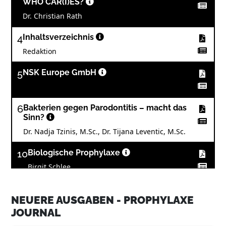
WHO CAR(I)ES?
Dr. Christian Rath
4
Inhaltsverzeichnis
Redaktion
5
NSK Europe GmbH
6
Bakterien gegen Parodontitis – macht das
Sinn?
Dr. Nadja Tzinis, M.Sc., Dr. Tijana Leventic, M.Sc.
10
Biologische Prophylaxe
Birgit Schlee
14
Studie macht die Systemrelevanz der
Oralen Medizin deutlich
NEUERE AUSGABEN - PROPHYLAXE
JOURNAL
Antje Isbaner