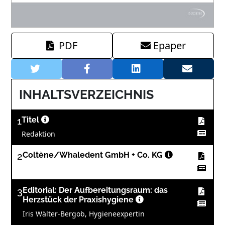
PDF
Epaper
INHALTSVERZEICHNIS
1
Titel
Redaktion
2
Coltène/Whaledent GmbH + Co. KG
3
Editorial: Der Aufbereitungsraum: das
Herzstück der Praxishygiene
Iris Wälter-Bergob, Hygieneexpertin