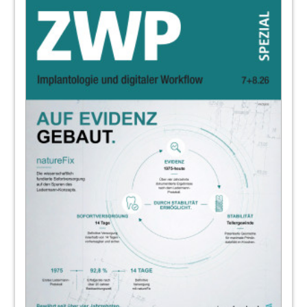
Alfred Hogeback
18
Kein Stress bei der Begehung – Dentale
Prozessvalidierung
Doreen Broich
20
Fit für Hygiene, QM und Dokumentation an
einem Tag
Redaktion
21
Plandent mit neuer Website zum
Hygienekreislauf
Redaktion
22
Hautverträglicher und atemkomfortabler
Mund-Nasen-Schutz
Redaktion
23
Plattformunabhängig und intuitiv: Die
Revolution in der Zahnarztpraxis