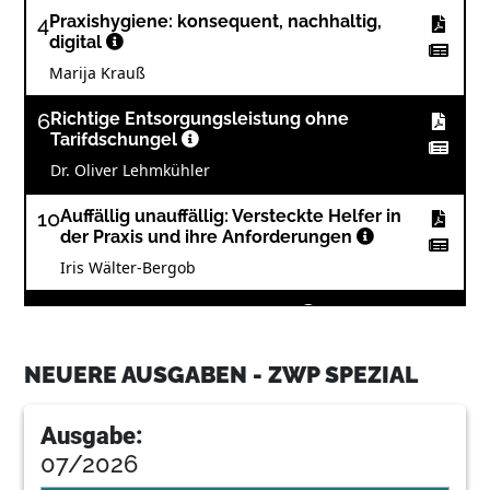
4
Praxishygiene: konsequent, nachhaltig,
digital
Marija Krauß
6
Richtige Entsorgungsleistung ohne
Tarifdschungel
Dr. Oliver Lehmkühler
10
Auffällig unauffällig: Versteckte Helfer in
der Praxis und ihre Anforderungen
Iris Wälter-Bergob
12
Validierung: Fake oder Fakt?
Thomas Weidler
NEUERE AUSGABEN - ZWP SPEZIAL
15
Fit für Hygiene, QM und Dokumentation –
die aktuelle Update-Reihe 2023
Ausgabe:
07/2026
16
Zur Innenaufbereitung von
Übertragungsinstrumenten