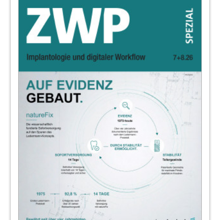
20
Schnell und schonend zu festem
Zahnersatz
ZÄ Andrea Bauer
22
Therapiemöglichkeiten bei einer
Periimplantitis
Dr. Markus Bernhard
24
Trends und Herausforderungen in der
Implantologie
Jürgen Isbaner
26
Interview: Sicherheit durch Know-how
Georg Isbaner sprach mit Dr. Ulrich Volz
28
Neue Studie zur Prophylaxe
periimplantärer Erkrankungen
Kristin Jahn