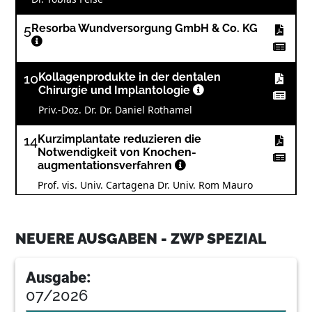
5
Resorba Wundversorgung GmbH & Co. KG
10
Kollagenprodukte in der dentalen
Chirurgie und Implantologie
Priv.-Doz. Dr. Dr. Daniel Rothamel
14
Kurzimplantate reduzieren die
Notwendigkeit von Knochen-
augmentationsverfahren
Prof. vis. Univ. Cartagena Dr. Univ. Rom Mauro
Marincola; Vincent Morgan DMD; Prof. UniRoma
Andrea Cicconetti; Dr. Stefano Carelli
NEUERE AUSGABEN - ZWP SPEZIAL
15
Thommen Medical Deutschland GmbH 1
Ausgabe:
19
Henry Schein Dental LANGEN
07/2026