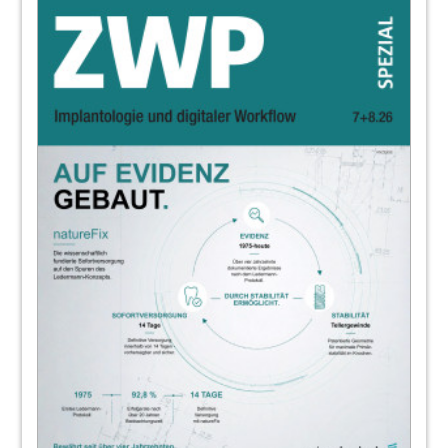
Iris Wälter-Bergob
20
Praxisbegehung: Überprüfung der
Hygiene in Zahnarztpraxen
Mathias Lange
24
Prozeßdatendokumentation: Papierlose
Archivierung spart Zeit und Kosten
Redaktion
25
NETdental GmbH
26
Interview: Praxisgerechtes
Hygienekonzept durch persönliche
Beratung
Interview mit Christian Ehrensberger
28
Designpreis - Deutschlands schönste
Zahnarztpraxis