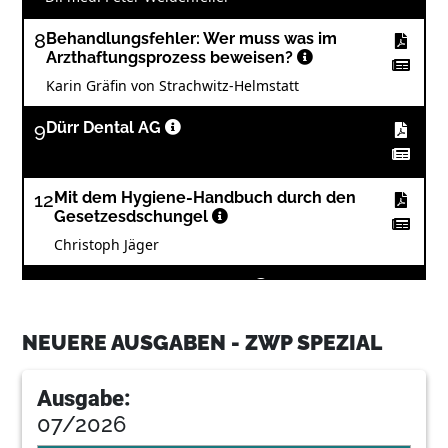
8
Behandlungsfehler: Wer muss was im
Arzthaftungsprozess beweisen?
Karin Gräfin von Strachwitz-Helmstatt
9
Dürr Dental AG
12
Mit dem Hygiene-Handbuch durch den
Gesetzesdschungel
Christoph Jäger
13
W&H Deutschland GmbH
NEUERE AUSGABEN - ZWP SPEZIAL
17
Dental Bauer GmbH & Co.KG
Ausgabe:
07/2026
18
Fortbildung: Sauber ist nicht gleich
Hygiene! Autor: Iris Wälter-Bergob