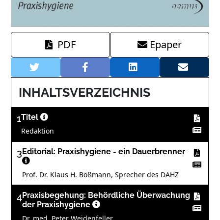
PDF
Epaper
INHALTSVERZEICHNIS
1
Titel
Redaktion
3
Editorial: Praxishygiene - ein Dauerbrenner
Prof. Dr. Klaus H. Bößmann, Sprecher des DAHZ
4
Praxisbegehung: Behördliche Überwachung
der Praxishygiene
Dr. med. Peter Weidenfeller