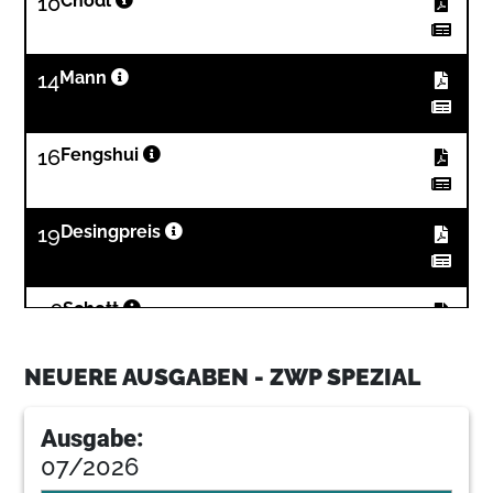
10
Chodl
14
Mann
16
Fengshui
19
Desingpreis
36
Schott
NEUERE AUSGABEN - ZWP SPEZIAL
40
Ziegler
Ausgabe:
07/2026
42
Geilert