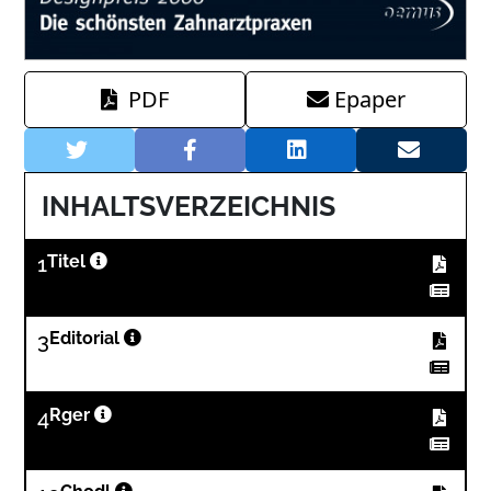
PDF
Epaper
INHALTSVERZEICHNIS
1
Titel
3
Editorial
4
Rger