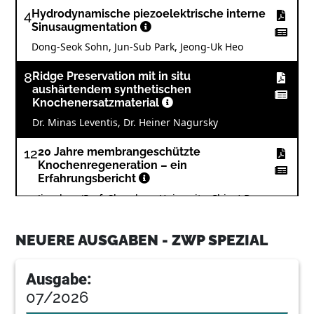
4
Hydrodynamische piezoelektrische interne
Sinusaugmentation
Dong-Seok Sohn, Jun-Sub Park, Jeong-Uk Heo
8
Ridge Preservation mit in situ
aushärtendem synthetischen
Knochenersatzmaterial
Dr. Minas Leventis, Dr. Heiner Nagursky
12
20 Jahre membrangeschützte
Knochenregeneration – ein
Erfahrungsbericht
Jiaoshou (Prof. Shandong University, China) Dr.
med. Frank Liebaug, Dr. med. dent. Ning Wu
NEUERE AUSGABEN - ZWP SPEZIAL
18
Interview: Im alten Geist zu neuen Zielen
Markus Brakel sprach mit Prof. Dr. Herbert Deppe
Ausgabe:
(TU München)
07/2026