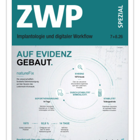
20
Interview: Weit mehr als eine reine
Geschäftsbeziehung
Jürgen Isbaner sprach mit Michael Ludwig
22
Einfluss der aktuellen Plasmamedizin auf
die Knochen- und Geweberegeneration
Dr. Jens Hartmann
24
Vertrauen ist gut, Kontrolle kaum möglich
– Risikofaktor Lichtpolymerisation
Jenny Hoffmann, Christin Bunn
25
4. Essener Implantologietage -
Implantologie im Ruhrgebiet
28
Sichere Sterilgutversiegelung – die
Sorgfalt entscheidet!
Oliver Löw
30
News