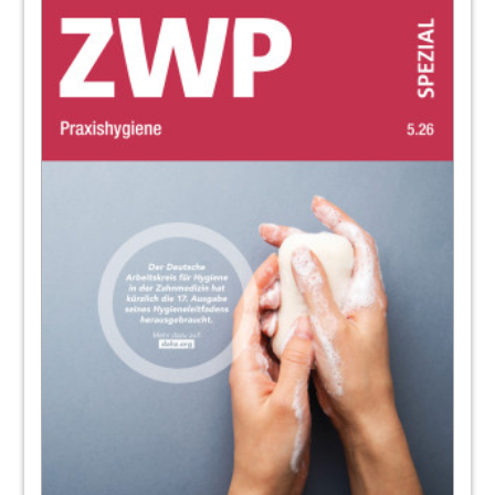
19
22
Professionell empfohlene Mundpflege im
Risikofall
Dr. Gabriele David
24
Wie auf Prophylaxe eine Zahnaufhellung
folgt
Christin Bunn
26
Aktuelle Metaanalyse: Zusatznutzen von
Mundspülungen mit ätherischen Ölen
Dr. Sylvia Thierer
28
Hereinspaziert in unsere -Wohlfühlpraxis –
Prophylaxe mit Konzept
Jenny Hoffmann
29
GC Germany GmbH