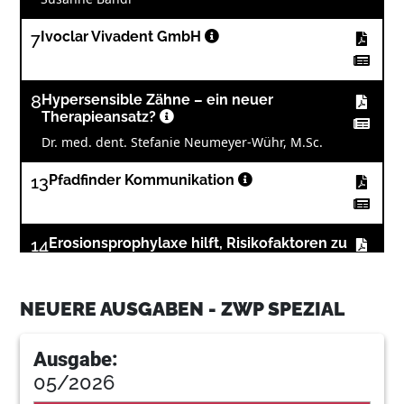
7
Ivoclar Vivadent GmbH
8
Hypersensible Zähne – ein neuer
Therapieansatz?
Dr. med. dent. Stefanie Neumeyer-Wühr, M.Sc.
13
Pfadfinder Kommunikation
14
Erosionsprophylaxe hilft, Risikofaktoren zu
reduzieren
Sabrina Dogan
NEUERE AUSGABEN - ZWP SPEZIAL
18
Auf die Zwischenräume kommt es an -
Studie zur Mund- und Zahnhygiene
Ausgabe:
Dr. C. Ram Goyal, BDS
05/2026
Henry Schein Dental Deutschland GmbH