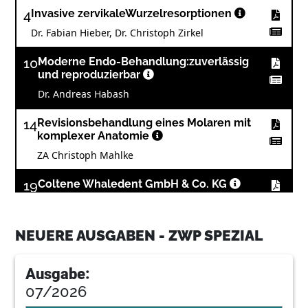
4
Invasive zervikaleWurzelresorptionen
Dr. Fabian Hieber, Dr. Christoph Zirkel
10
Moderne Endo-Behandlung:zuverlässig
und reproduzierbar
Dr. Andreas Habash
14
Revisionsbehandlung eines Molaren mit
komplexer Anatomie
ZA Christoph Mahlke
19
Coltene Whaledent GmbH & Co. KG
20
MISSION HYGIENE: Hygiene für Patienten
NEUERE AUSGABEN - ZWP SPEZIAL
leicht sichtbar machen
Farina Heilen
Ausgabe:
07/2026
22
News