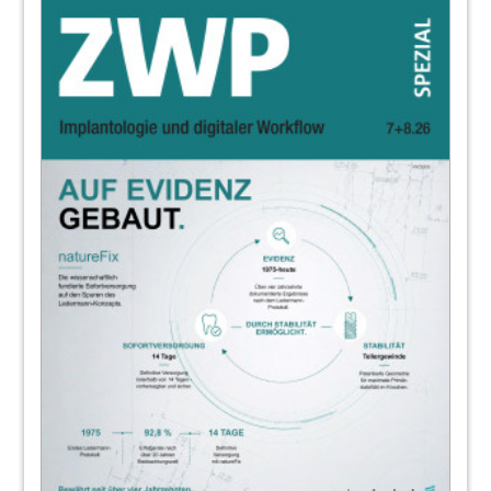
Redaktion
24
Produkte
Redaktion
27
ISMI-Jahrestagung 2021 in Düsseldorf:
Programm jetzt online
28
orangedental GmbH & Co. KG