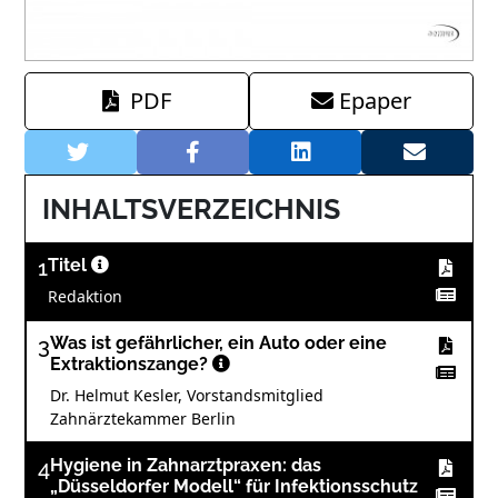
PDF
Epaper
INHALTSVERZEICHNIS
1
Titel
Redaktion
3
Was ist gefährlicher, ein Auto oder eine
Extraktionszange?
Dr. Helmut Kesler, Vorstandsmitglied
Zahnärztekammer Berlin
4
Hygiene in Zahnarztpraxen: das
„Düsseldorfer Modell“ für Infektionsschutz