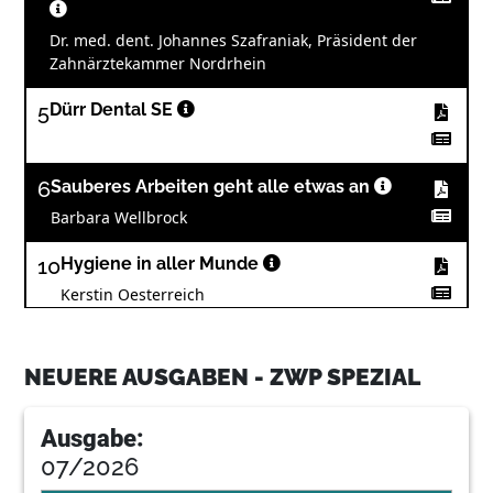
Dr. med. dent. Johannes Szafraniak, Präsident der
Zahnärztekammer Nordrhein
5
Dürr Dental SE
6
Sauberes Arbeiten geht alle etwas an
Barbara Wellbrock
10
Hygiene in aller Munde
Kerstin Oesterreich
13
Kurse für das gesamte Praxisteam
NEUERE AUSGABEN - ZWP SPEZIAL
14
Umfassende Aufbereitung von
Ausgabe:
Übertragungsinstrumentenbringt
Sicherheit
07/2026
Alfred Hogeback