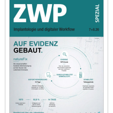
16
Ganz klar: Um Hygiene kommt man nicht
herum
Steffen Rudat
18
Das Absaugsystem: Die versteckte Gefahr!
Mag. (FH) Karoline Obitzhofer
20
Oft unterschätzt, aber existenziell:
Wasserhygiene in Praxen
Farina Heilen
23
dental bauer GmbH & Co. KG
24
Umfangreiche Lösungen für die
Aufbereitung
Manuela Steinhauser