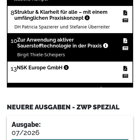
8
Struktur & Klarheit für alle – mit einem
umfänglichen Praxiskonzept
DH Patricia Spazierer und Stefanie Überreiter
10
Zur Anwendung aktiver
Sauerstofftechnologie in der Praxis
Birgit Thiele-Scheipers
13
NSK Europe GmbH
14
Ernährungsberatung in der Praxis
Prof. Dr. Werner Birglechner
NEUERE AUSGABEN - ZWP SPEZIAL
16
Informationsmix für frühkindliche
Zahngesundheit
Ausgabe:
Carolin Möller-Scheib
07/2026
Parodontitis im Fokus mit gezielter