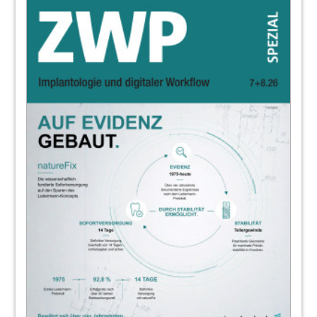
18
Mikrobiommodulation
Annette Mildner
21
Listerine
22
Aktuelle Umfrage zeigt Potenzial für
Dentalteams
Redaktion
23
„Daily Driver“: Innovative 2-in-1-
Prophylaxeeinheit
Redaktion
24
Kombi-Prophylaxegerät für supra- und
subgingivale Anwendungen
Redaktion
25
Alkoholfreie Mundspüllösung mit
Pfefferminzaroma