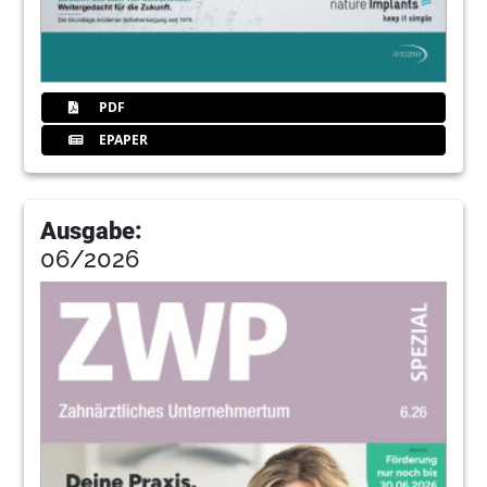
Redaktion
26
Effektiver Schutz vor Zahnschmelzerosion
PDF
Redaktion
EPAPER
27
We love Zahnerhaltung: Alles rund ums
Fach bei der OEMUS MEDIA AG
Ausgabe:
06/2026