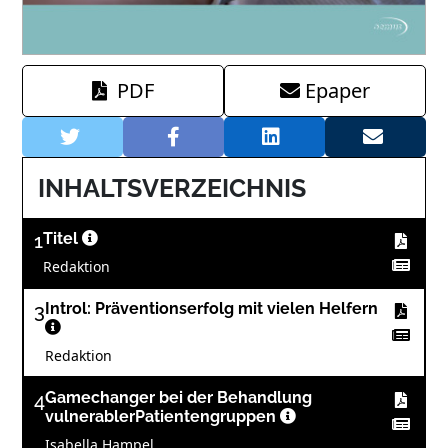
PDF
Epaper
INHALTSVERZEICHNIS
1
Titel
Redaktion
3
Introl: Präventionserfolg mit vielen Helfern
Redaktion
4
Gamechanger bei der Behandlung
vulnerablerPatientengruppen
Isabella Hampel