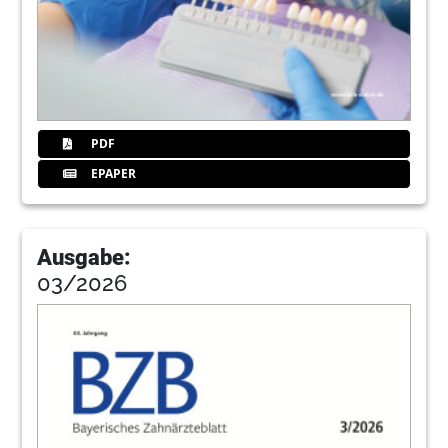
leicht gedämpft
Verband Freier Berufe in Bayern e.V,
47
»Ins kalte Wasser gesprungen«
Erfolgreiche Existenzgründungen in Freien
Berufen
PDF
Verband Freier Berufe in Bayern e.V,
EPAPER
48
Kurz gemeldet
Verband Freier Berufe in Bayern e.V,
Ausgabe:
49
Online-News der BLZK
03/2026
Redaktion
50
Business-Coachings für die Praxis – Neue
Beratungsleistung in Kooperation mit der
ABZ eG
Dipl.-Volkswirt Stephan Grüner, Geschäftsführer
der eazf Consult