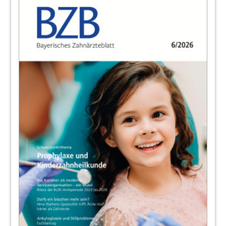
Redaktion BLZK
22
Wie kann die Patientenberatung wieder
unabhängig werden?Bundesregierung
plant Stiftung – Kassen sollen zahlen
Leo Hofmeier
23
„Warum den Zahnärzten der Kragen
platzte“ – Süddeutsche Zeitung berichtet
über Aktion der AG KZVen
Redaktion
24
Bürokratieabbau bleibt ein zentrales
Thema – „Jetzt red i“ beschäftigt sich mit
der Zukunft der medizinischen Versorgung
Leo Hofmeier
25
Nachrichten aus Brüssel
Dr. Alfred Büttner, Leiter des Brüsseler Büros der