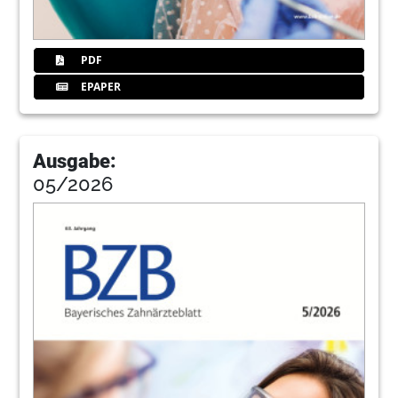
BZÄK
26
Journal
PDF
Redaktion
EPAPER
27
GOZ aktuell: Implantologie/ Chirurgie
Manuela Kunze, Referat Honorierungssysteme
der BLZK, Dr. Dr. Frank Wohl, Präsident und
Ausgabe:
Referent Honorierungssysteme der BLZK, Dr.
05/2026
Bernd G. Rehberg, Vorstandsmitglied und
Referent für Gebührenordnung der DGZMK
33
„Fast bis zur letzten Minute“ – Silvester,
23.57 Uhr: Letzte Abrechnung an die KZVB
übermittelt
Dr. Maximilian Wimmer, Geschäftsbereich
Abrechnung und Honorarverteilung
34
Unternehmen Zahnarztpraxis – Teil 10:
Praxisformen für die Niederlassung
Dr. Matthias Rothammer, Murnau am Staffelsee