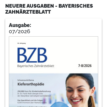
Lösungen erreichen“ – Dr. Jürgen Welsch
NEUERE AUSGABEN - BAYERISCHES
und Dr. Romana Krapf über die Arbeit der
ZAHNÄRZTEBLATT
Vertreterversammlung
Dr. Jürgen Welsch und Dr. Romana Krapf im
Gespräch mit Leo Hofmeier.
Ausgabe:
07/2026
11
Interview: „Wir brauchen starke
Körperschaften“ – Der neue KZVB-
Vorstand und seine Ziele für die
kommenden Jahre
Dr. Rüdiger Schott, Dr. Marion Teichmann und Dr.
Jens Kober im Gespräch mit Leo Hofmeier
14
„Den Einstieg von Heuschrecken
unterbinden“ – MVZ-Regelungsvorschläge
der KZBV und der BZÄK
Redaktion
16
„Fachgruppengleiche MVZ wieder
abschaffen“ – Bundesärztekammer
positioniert sich zu iMVZ