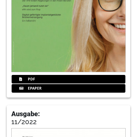
Bayerns
Redaktion
81
Kleinanzeichen
Redaktion
82
Impressum
Redaktion
83
Implantologie und moderne
Zahnheilkunde im Juni in Valpolicella
PDF
EPAPER
84
ABZ-ZR GmbH
Ausgabe:
11/2022