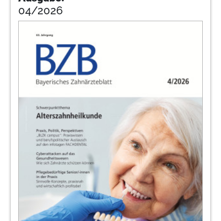
04/2026
42
IDS feiert 100. Geburtstag – Dentale
Leitmesse vom 14. bis 18. März in Köln
Redaktion
43
„Jeder Zahn zählt“ – Fehlermeldesystem
CIRS dent jetzt auch für Angestellte
zugänglich
Redaktion
44
AMIT gab viele Antworten, aber etliche
Fragen bleiben offen – Weltkongress zum
Thema MIH fand erstmals in München
statt
Redaktion
45
Nein zu Fremdinvestoren
Verband Freier Berufe in Bayern e.V,
46
Gründergeist leidet in der Krise –
Gründungsdynamik in Freien Berufen