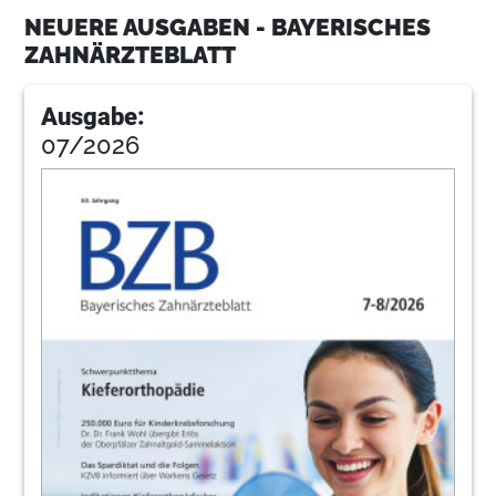
10
Die bayerische Lösung – Wie die KZVB
NEUERE AUSGABEN - BAYERISCHES
trotz Lauterbach Budgetüberschreitungen
ZAHNÄRZTEBLATT
vermeiden konnte
Die Fragen stellte Leo Hofmeier.
Ausgabe:
12
„Avanti Dilettanti“ – Ärzte kritisieren
07/2026
Lauterbachs Krankenhausgesetz
Leo Hofmeier
14
Schluss mit Lücken, Herr Lauterbach!
Kundgebung der bayerischen Zahnärzte
am 12. Juni in München
Redaktion
15
Plakataktion: Auf Sie kommt es an!
Dr. Dr. Frank Wohl (links) und Dr. Rüdiger Schott
16
Warum die DGET Kooperationspartner ist –
65. Bayerischer Zahnärztetag zum Thema
Frontzahntrauma