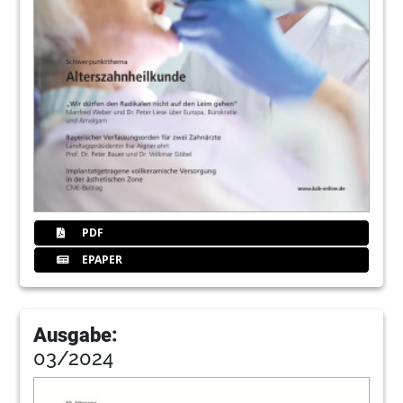
79
Vorläufige Prüfungstermine für
Aufstiegsfortbildungen 2024/2025
Redaktion
80
Kassenänderung
Redaktion
81
Kleinanzeigen
Redaktion
82
Impressum
PDF
Redaktion
EPAPER
84
orangedental GmbH & Co. KG
Ausgabe:
03/2024