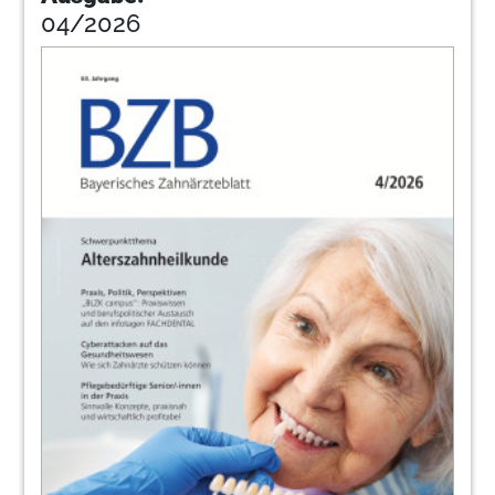
Jennifer Alpmann, LL.M. Syndikusrechtsanwältin
04/2026
44
Unternehmerische Herausforderungen
besser meistern – Individuelle Business-
Coachings für die Zahnarztpraxis
Stephan Grüner Geschäftsführer der eazf
Consult
45
ZEP Zentrum für Existenzgründer und
Praxisberatung der BLZK
46
Online-News der BLZK
Redaktion
47
Titeltraum? Machen Sie mit beim ZWP
Designpreis 2024!
48
Zahnerhalt eines Oberkieferfrontzahnes
trotz ausgeprägter Osteolyse mittels
orthograder Revisionsbehandlung