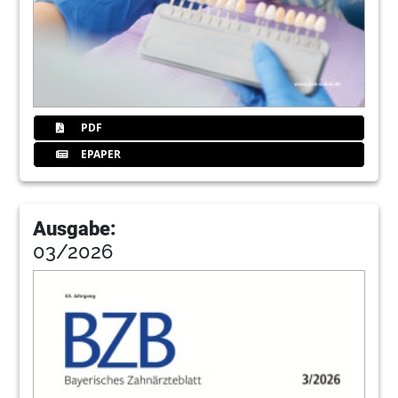
Dr. Jana Friedrich, Dr. Eva Maier und Prof. Dr.
Kerstin Galler, Ph.D.
53
Premiere im Juni: Digital Dentistry Show in
Berlin
54
Visualisierung in der Endodontie
PDF
Priv.-Doz. Dr. Ralf Krug, Würzburg, und Priv.-Doz.
EPAPER
Dr. Marcel Reymus, München
59
Giornate Veronesi im Juni in
Ausgabe:
Valpolicella/Italien
03/2026
60
Neue Impulse für 3D-gedruckte
Kompositrestaurationen
Po-Chun Tseng
62
Der werkstoffsensible Patient – eine kurze
Übersicht
Joachim Kraft