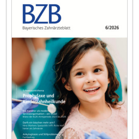
Anita Wuttke, FVDZ Bayern
23
Noch nie so schlecht wie heute –
Landesversammlung 2024 kritisiert
Mangelwirtschaft im Gesundheitssystem
Anita Wuttke, FVDZ Bayern
24
Nachrichten aus Brüssel
Dr. Alfred Büttner, Leiter des Brüsseler Büros der
BZÄK
25
9. Bayerischer Unternehmertag für
Zahnärztinnen und Zahnärzte
26
Journal
Redaktion
27
GOZ aktuell – Endodontie