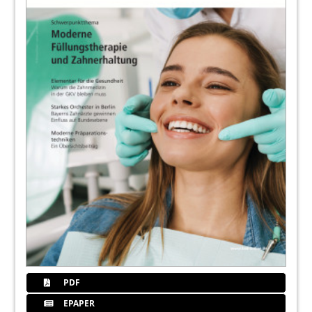
63
eazf Fortbildungen
Redaktiom
65
Betriebswirtschaft und Abrechnung für
Zahnärzt/-innen
Redaktiom
66
Niederlassungs- und
Praxisabgabeseminare 2025
Redaktiom
67
Aufstiegsfortbildungen und
Weiterqualifizierungen für Praxispersonal
Redaktiom
69
Vorläufige Prüfungstermine für
Aufstiegsfortbildungen 2025/2026
PDF
Redaktiom
EPAPER