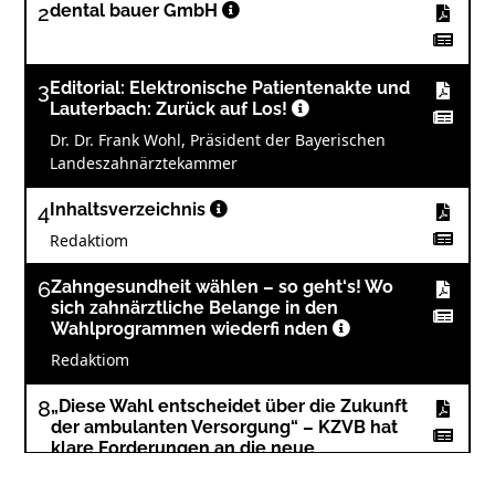
2
dental bauer GmbH
3
Editorial: Elektronische Patientenakte und
Lauterbach: Zurück auf Los!
Dr. Dr. Frank Wohl, Präsident der Bayerischen
Landeszahnärztekammer
4
Inhaltsverzeichnis
Redaktiom
6
Zahngesundheit wählen – so geht‘s! Wo
sich zahnärztliche Belange in den
Wahlprogrammen wiederfi nden
Redaktiom
8
„Diese Wahl entscheidet über die Zukunft
der ambulanten Versorgung“ – KZVB hat
klare Forderungen an die neue
Bundesregierung