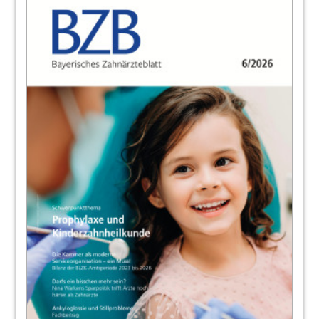
neuen Bundesregierung erwarten
Leo Hofmeier
20
Budgetierung führt zu Rationierung –
Massiver Rückgang bei PAR-
Behandlungen
Redaktiom
21
Nachrichten aus Brüssel
Dr. Alfred Büttner, Leiter des Brüsseler Büros der
BZÄK
22
Journal
Redaktiom
23
GOZ aktuell – Implantologie
Manuela Kunze, Referat Honorierungssysteme
der BLZK und Dr. Dr. Frank Wohl, Präsident und
Referent Honorierungssysteme der BLZK