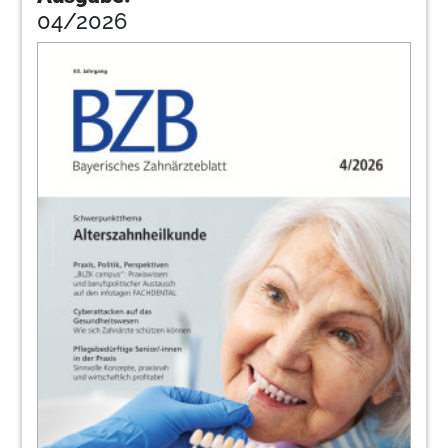
Praxisberatung | BLZK
04/2026
42
Online-News der BLZK
Redaktiom
43
Vorteile der digitalen Prozesskette nutzen
– Stackable Guides bei der
Sofortversorgung von Zahnimplantaten
Dr. Steffen Kistler, Siegfried Weis, Dr. Frank
Kistler und Prof. Dr. Jörg Neugebauer
48
Weichgewebsharmonisierung in der
ästhetischen Zone am
Einzelzahnimplantat
Dr. Florian Göttfert, Dr. Dominik Sporrer, Dr.
Andrea Savo MSC und Dr. Marcus Striegel
52
Zahngesundheit von 8- bis 10-jährigen
Kindern in Bayern 2023 – Eine
epidemiologische Studie mit Fokus auf die
Molaren-Inzisiven-Hypomineralisation