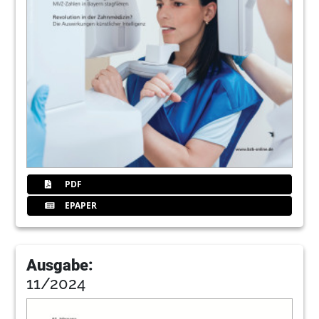
81
Kleinanzeigen
Redaktiom
82
Impressum
Redaktiom
84
ABZ-ZR GmbH
PDF
EPAPER
Ausgabe:
11/2024