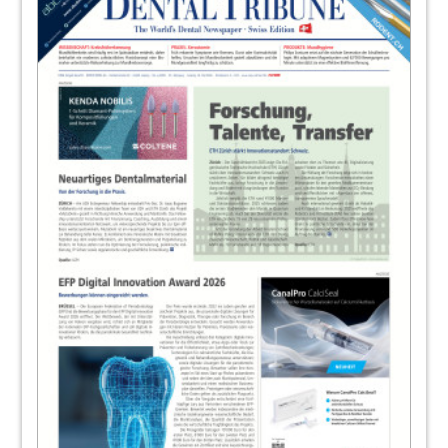
Redaktion
23
Zahnpflege auf neuem Level –
Wirkstoffinnovation Stannous Fluorid
bekämpft Bakterien.
Redaktion