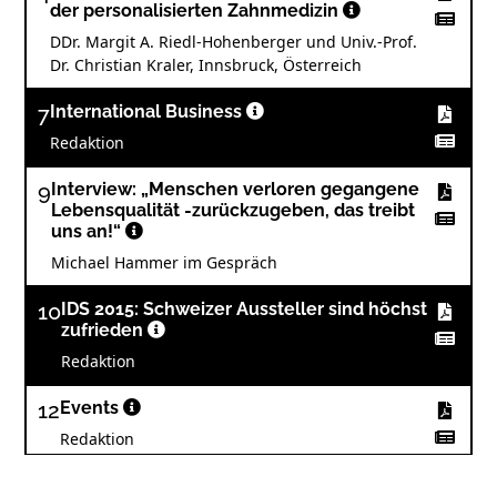
der personalisierten Zahnmedizin
DDr. Margit A. Riedl-Hohenberger und Univ.-Prof.
Dr. Christian Kraler, Innsbruck, Österreich
7
International Business
Redaktion
9
Interview: „Menschen verloren gegangene
Lebensqualität -zurückzugeben, das treibt
uns an!“
Michael Hammer im Gespräch
10
IDS 2015: Schweizer Aussteller sind höchst
zufrieden
Redaktion
12
Events
Redaktion
14
Events: Bewährtes und Neues in der