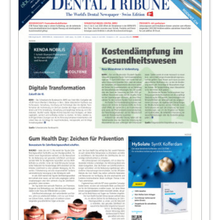
Redaktion
28
SSO-Jahreskongress 2014 in Bern
Redaktion
33
Events
Redaktion
34
Das Weltkulturerbe im Zeichen der
Zahnmedizin
Redaktion
35
EMS - Electro Medical Systems S.A.
38
Das Geheimnis der erfolgreichen Praxis-
Website
Christina Sander, Bremerhaven
39
EMS - Electro Medical Systems S.A.