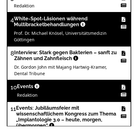
Redaktion
4
White-Spot-Läsionen während
Multibracketbehandlungen
Prof. Dr. Michael Knösel, Universitätsmedizin
Göttingen
8
Interview: Stark gegen Bakterien – sanft zu
Zähnen und Zahnfleisch
Dr. Gordon John mit Majang Hartwig-Kramer,
Dental Tribune
10
Events
Redaktion
11
Events: Jubiläumsfeier mit
wissenschaftlichem Kongress zum Thema
„Implantologie 3.0 – heute, morgen,
übermorgen“
Christian Berger, Präsident des BDIZ EDI, im