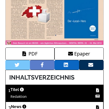
PDF
Epaper
INHALTSVERZEICHNIS
1
Titel
Redaktion
3
News