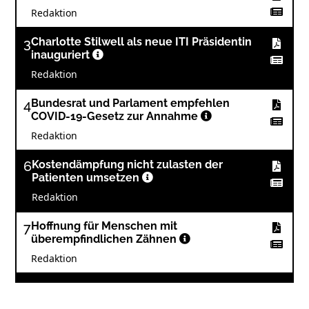
Redaktion
3
Charlotte Stilwell als neue ITI Präsidentin
inauguriert
Redaktion
4
Bundesrat und Parlament empfehlen
COVID-19-Gesetz zur Annahme
Redaktion
6
Kostendämpfung nicht zulasten der
Patienten umsetzen
Redaktion
7
Hoffnung für Menschen mit
überempfindlichen Zähnen
Redaktion
8
Mit KI gegen Zahnfleischbluten und
Parodontitis