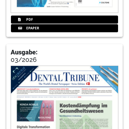
26
Die Mimik hinter und mit der Maske
Stefan Häseli
PDF
28
Qualitätssicherung durch einfache,
schnelle und präzise Applikation
EPAPER
Dr. med. dent. Mario J. Besek
30
Produkte
Ausgabe:
Redaktion
03/2026
32
Curaden AG