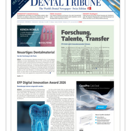
Redaktion
21
Servicevertrag Digital
Redaktion
22
Produkte
Redaktion
23
Hervorragende Kombination aus
Sicherheit und Hygiene
Redaktion
24
ZWPonline
25
Zugang zu internationalen
Gesundheitsdaten
Redaktion