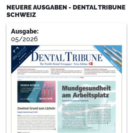
8
Education: Wahlfreiheit – konisch oder
NEUERE AUSGABEN - DENTAL TRIBUNE
Tube-in-Tube?
SCHWEIZ
Redaktion
9
SSO-Kongress-Spezial: Ich bin gerne
Ausgabe:
Zahnarzt, aber …
05/2026
Redaktion
10
SSO-Kongress: Wie sieht die Zahnmedizin
der Zukunft aus?
med. dent. Roman Wieland
14
Praxismanagement: Grafikdateien und ihre
Formate
Dipl.-Ing. (FH) Thomas Burgard
17
Endodontics Special: Röntgen up to date -
analog oder digital?
PD Dr. Andreas Bindl, Zürich, und Dr. Daniel Wolf,
DE-Chemnitz