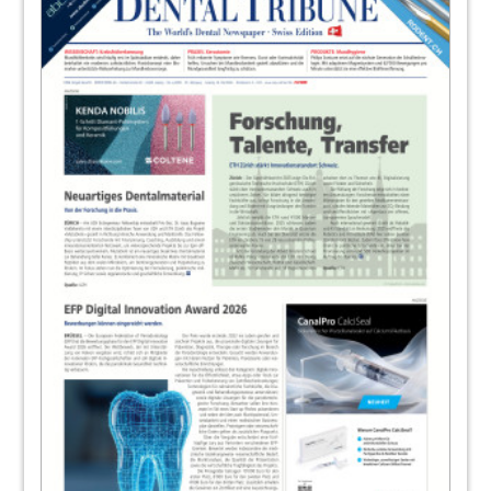
Praxis“
Dr. Bendicht Scheidegger
30
Practice: Hochwertige
Vollkeramikversorgung effizient gefertigt
ZT Jens Richter, Rochlitz (DE)
32
Industry News: Verfärbungen systematisch
entfernen
Redaktion