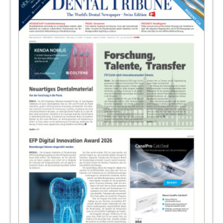
21
Industry Report
Redaktion
22
Interview: Ermüdungsfreies Arbeiten ist
keine Utopie
Bruno Winnewisser im Gespräch
23
Industry Report: Zuckersäuren
neutralisieren – Karies vorbeugen
Redaktion
24
Unterspritzungskurse - für Einsteiger,
Fortgeschrittene und Profis
25
Neues Praxis- und Hygienekonzept
Dr. Kristina Grittner, Velbert, Deutschland
27
Den Fallstricken des Arbeitsalltags auf der
Spur
Bianca Beck, Meisenheim, Deutschland