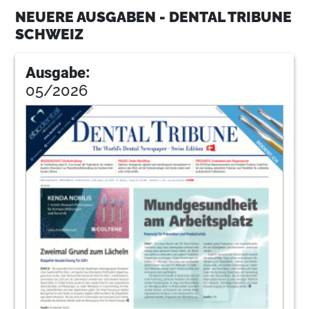
10
Das Motto lautete: „Practical Endodontics
NEUERE AUSGABEN - DENTAL TRIBUNE
– just endo it“
SCHWEIZ
Dr. med. dent. Marcus Makowski, St. Moritz
11
Events
Ausgabe:
Redaktion
05/2026
12
Events: Fortbildung mit Meerblick
Redaktion
13
Science: Bessere Implantate
Redaktion
14
Titel
Redaktion
15
Mixed News: Briten oder Amerikaner – Wer
hat die schlechteren Zähne?
Redaktion