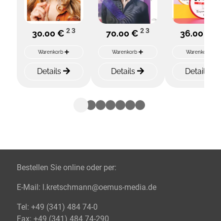
2
3
2
3
2
30.00 €
70.00 €
36.00 €
Warenkorb
Warenkorb
Warenkorb
Details
Details
Details
Bestellen Sie online oder per:
E-Mail:
l.kretschmann@oemus-media.de
Tel:
+49 (341) 484 74-0
Fax:
+49 (341) 484 74-290