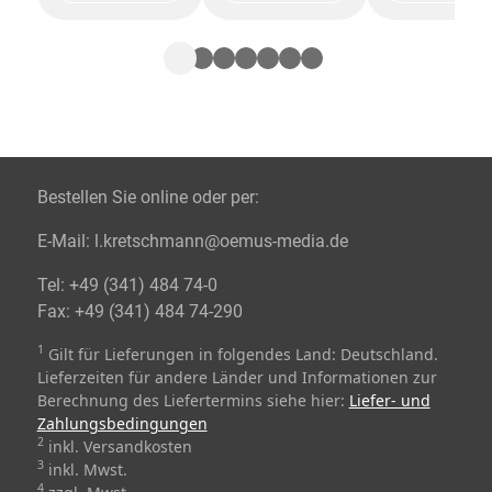
Bestellen Sie online oder per:
E-Mail:
l.kretschmann@oemus-media.de
Tel:
+49 (341) 484 74-0
Fax:
+49 (341) 484 74-290
1
Gilt für Lieferungen in folgendes Land: Deutschland.
Lieferzeiten für andere Länder und Informationen zur
Berechnung des Liefertermins siehe hier:
Liefer- und
Zahlungsbedingungen
2
inkl. Versandkosten
3
inkl. Mwst.
4