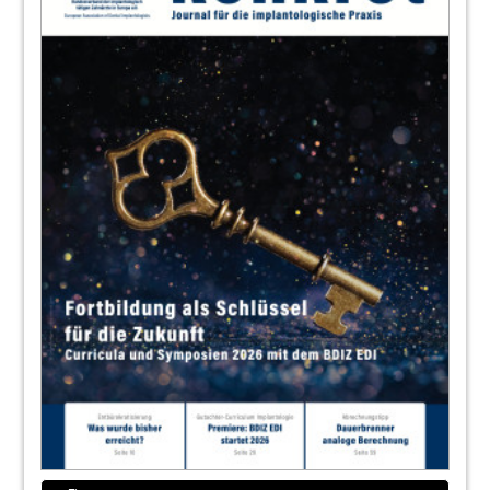
34
Der BDIZ EDI gratuliert – Geburtstage
Christian Berger namens des Vorstandes des
BDIZ EDI
36
Mit Teamgeist ins große Finale –
Curriculum Süd 2 erfolgreich
abgeschlossen
Redaktion
38
Sensibles Spannungsfeld zwischen
Zahnmedizin und Recht – Rückblick auf
die 36. Gutachterkonferenz Implantologie
Chefredakteurin Anita Wuttke
40
Wichtige Weichenstellungen –
Mitgliederversammlung des BDIZ EDI 2026
Chefredakteurin Anita Wuttke