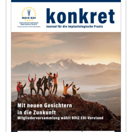
Viergutz
67
Interdisziplinäre Therapie einer
Angstpatientin – Von der Akutversorgung
zur umfassenden Rehabilitation
Lucas Fahling
72
Update Laseranwendungen in der
Zahnheilkunde
Dr. Georg Bach und Markus Bach
74
Implantologie im internationalen Fokus –
EAO-Kongress 2026 in Lissabon
Redaktion
76
Produkte
Redaktion
78
Effektiver Fluoridlack für schnelle
Schmerzlinderung in der Praxis –