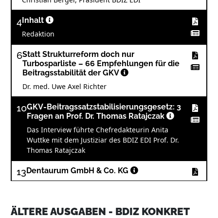
4
Inhalt
Redaktion
6
Statt Strukturreform doch nur
Turbosparliste – 66 Empfehlungen für die
Beitragsstabilität der GKV
Dr. med. Uwe Axel Richter
10
GKV-Beitragssatzstabilisierungsgesetz: 3
Fragen an Prof. Dr. Thomas Ratajczak
Das Interview führte Chefredakteurin Anita
Wuttke mit dem Justiziar des BDIZ EDI Prof. Dr.
Thomas Ratajczak
13
Dentaurum GmbH & Co. KG
14
Die zahnärztlichen Gremien kritisieren den
ÄLTERE AUSGABEN - BDIZ KONKRET
Gesetzentwurf – Zahnmedizin im Fokus