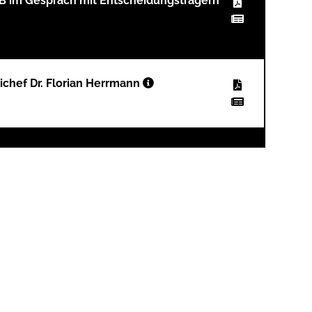
B im Gespräch mit Entscheidungsträgern
chef Dr. Florian Herrmann
DK sieht flächendeckende Versorgung
– Ist die Weiterbeschäftigung in einer
nnen wirtschaftlich interessant?