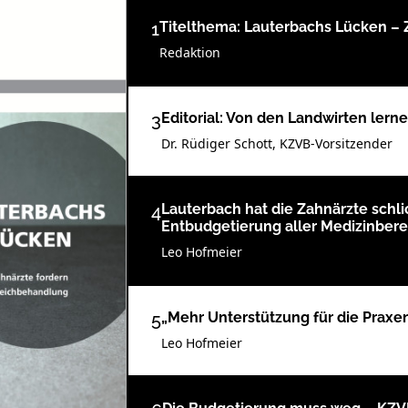
1
Titelthema: Lauterbachs Lücken –
Redaktion
3
Editorial: Von den Landwirten lern
Dr. Rüdiger Schott, KZVB-Vorsitzender
4
Lauterbach hat die Zahnärzte schl
Entbudgetierung aller Medizinber
Leo Hofmeier
5
„Mehr Unterstützung für die Praxe
Leo Hofmeier