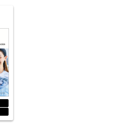
p by step
rsatz: Verwendung eines Gesichtsbogens
uppe Abrechnungswissen