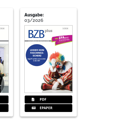
– Virtueller Zahnärztinnen-
Analgesie
Ausgabe:
03/2026
: Geschäftsbereich Zahnärztliches Personal
bildung
nal der BLZK
ie achten – Worauf es bei der Präsentation
Netz ankommt
PDF
 Zahnärzte beachten müssen
EPAPER
d Strahlenschutz der BLZK