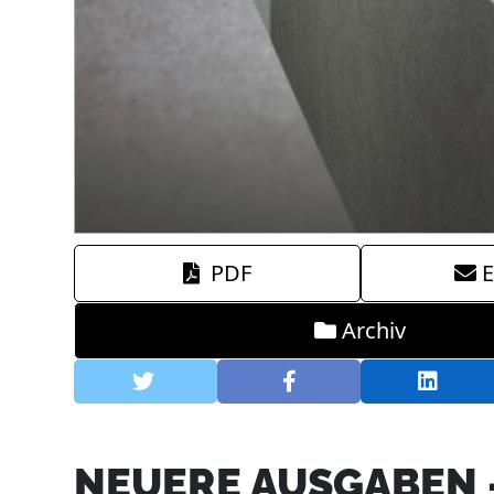
PDF
E
Archiv
NEUERE AUSGABEN -