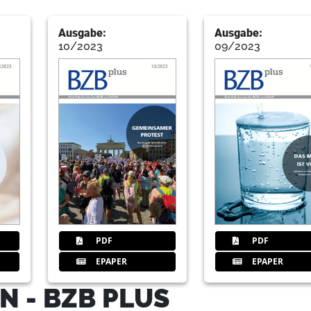
17
Nachhaltigkeit konkret – Mobilit
Dagmar Loy, Geschäftsbereich Kommunik
Ausgabe:
Ausgabe:
10/2023
09/2023
Praxisführung und Strahlenschutz der
18
Serie: Nachhaltigkeit konkret / Ch
Redaktion
19
Zahnärztin und Unternehmerin in 
Zahnärztinnen greift unterschied
Redaktion BLZK
PDF
PDF
20
Fortbildungen
EPAPER
EPAPER
Redaktion
 - BZB PLUS