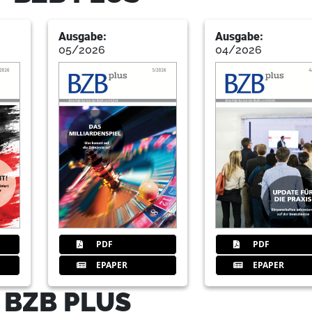
11
Die schmerzfreie Zahnbehandlung 
Netzwerkstammtisch zum Thema 
Ausgabe:
Ausgabe:
Redaktion BLZK
05/2026
04/2026
12
Das Berufsbild ZFA stets im Blick
– Know-how bei Aus- und Weiter
Geschäftsbereich Zahnärztliches Perso
14
Praxis-Website – darauf müssen S
der eigenen Zahnarztpraxis im 
Tanja Sawilla, Online-Redaktion BLZK
PDF
PDF
16
Brandschutz in der Praxis – Was
EPAPER
EPAPER
Lidija Jonic, Referat Praxisführung un
 BZB PLUS