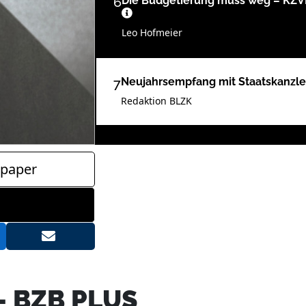
6
Die Budgetierung muss weg – KZV
Leo Hofmeier
7
Neujahrsempfang mit Staatskanzlei
Redaktion BLZK
8
Soziale Teilhabe ermöglichen – B
gefährdet
paper
Leo Hofmeier
10
Die schmerzfreie Zahnbehandlung 
Zahnarztpraxis für Altersrentneri
Bernhard Fuchs
 BZB PLUS