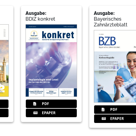
21
Fortbildung: Prothetik 2024 – ste
Redaktion
Ausgabe:
Ausgabe:
BDIZ konkret
Bayerisches
Zahnärzteblatt
22
Abrechnung transparent – Zahne
Barbara Zehetmeier, KZVB-Projektgr
24
Vorschau
Redaktion
PDF
PDF
EPAPER
EPAPER