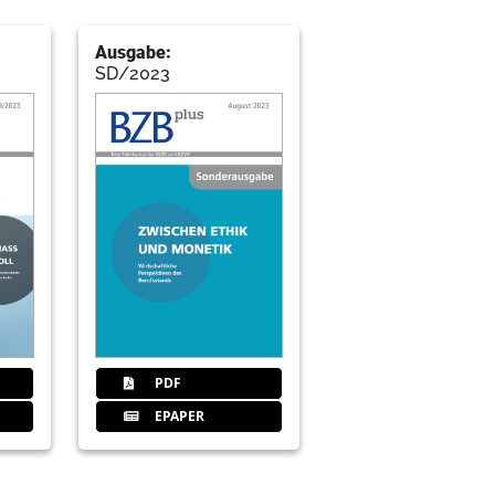
ät neu denken
ation der BLZK und Lidija Jonic, Referat
Ausgabe:
SD/2023
 BLZK
eckliste: Mobilität
einem – Netzwerktreffen für
liche Praxis-Aspekte auf
PDF
EPAPER