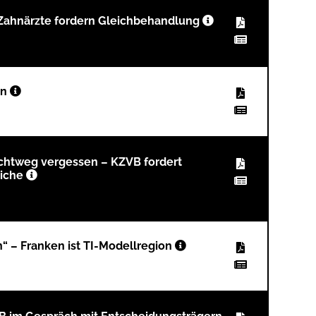
 Zahnärzte fordern Gleichbehandlung
en
ichtweg vergessen – KZVB fordert
eiche
n“ – Franken ist TI-Modellregion