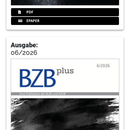
München, 19. bis 21. Oktober 2023 The Westin
Grand München
PDF
EPAPER
16
Schnittstelle Papier/digital – EBZ-
Verfahren im Rahmen der
Kieferorthopädie (KFO)
Barbara Zehetmeier, KZVB-Projektgruppe
Ausgabe:
Abrechnungswissen
06/2026
18
Networking unter Kolleginnen –
Netzwerktreffen der BLZK stoßen auf
großes Interesse
Dagmar Loy
20
Fortbildungen
Redaktion
22
Jungs an den Start – Boys‘Day unterstützt
Schüler bei der beruflichen Orientierung