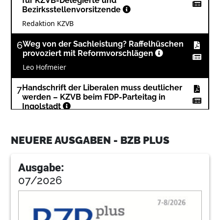
für KZVB-Delegierte und
Bezirksstellenvorsitzende
Redaktion KZVB
6
Weg von der Sachleistung? Raffelhüschen
provoziert mit Reformvorschlägen
Leo Hofmeier
7
Handschrift der Liberalen muss deutlicher
werden – KZVB beim FDP-Parteitag in
Ingolstadt
Leo Hofmeier
NEUERE AUSGABEN - BZB PLUS
8
Praxisorientiert und kompetent – Beratung
in Abrechnungsfragen: Das Referat
Honorierungssysteme der BLZK unterstützt
Ausgabe:
Zahnärztinnen und Zahnärzte
07/2026
Manuela Kunze, Referat Honorierungssysteme der
BLZK
10
Tagesaktuelle Zahlen – KZVB-Budgetradar