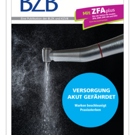
ist aktiv
Dr. Maximilian Wimmer, KZVB-Geschäftsbereich
Abrechnung und Honorarverteilung
11
Enorme Nachfrage – Virti-Talks der KZVB
ab sofort via Zoom
Redaktion KZVB
12
Interview mit Prof. Dr. Einwag: Fortbildung:
„Mittwoch ist Online-Tag“
Das Interview führte Dagmar Loy.
14
12 Regeln für den Umgang mit sozialen
Medien – BÄK will für die Probleme im
Netz sensibilisieren
Redaktion BLZK
15
64. Bayerischer Zahnärztetag: Der kleine
(große) Unterschied –
Patientenindividuelle Planung und Therapi