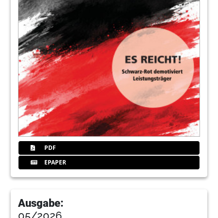
Redaktion BLZK
23
32. DGAZ-Jahrestagung, 13. Mai 2023,
München/ Termine und Impressum
Redaktion
24
Vorschau auf die nächste Ausgabe des
BZB
Redaktion
PDF
EPAPER
Ausgabe:
05/2026