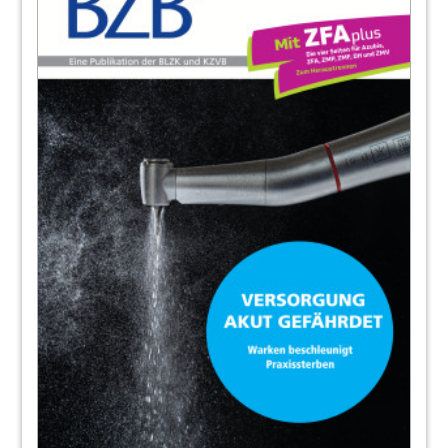
Das Gespräch führte Dagmar Loy mit Prof. Dr.
Antje-Britta Mörstedt
12
„Zähne ziehen auf dem Plastikstuhl“ – Von
Niederbayern nach Westkenia –
Erfahrungen zum Auslandseinsatz eines
Zahnarztes und einer ZFA
Redaktion BLZK
13
Interview: „Menschen helfen und ein
Lächeln ins Gesicht zaubern“
Oralchirurg Sven Kanzlsperger im Gespräch
14
Entzündete Wurzel – und nun? Neues
Pocket „Wurzelbehandlung“ im Online-
Shop erhältlich
Nina Prell, Referat Patienten und
Versorgungsforschung der BLZK
16
Abrechnung transparent – Die modifizierte
PAR-Behandlungsstrecke