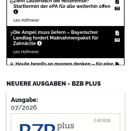
6
Zieht Lauterbach die Notbremse?
Starttermin der ePA für alle weiterhin offen
Leo Hofmeier
7
Die Ampel muss liefern – Bayerischer
Landtag fordert Maßnahmenpaket für
Zahnärzte
Leo Hofmeier
8
„Heute bereits an morgen denken – für eine
gute Zukunft!“
Redaktion BLZK
NEUERE AUSGABEN - BZB PLUS
9
Zahnärzte – oft die ersten und einzigen
Zeugen: Opfer häuslicher Gewalt erkennen
Ausgabe:
und behandeln
07/2026
Redaktion BLZK
10
Interview: „Recruiting heute ist wie
klassisches Verkaufen“