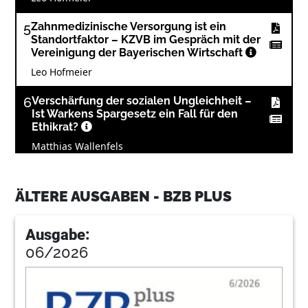
5
Zahnmedizinische Versorgung ist ein
Standortfaktor – KZVB im Gespräch mit der
Vereinigung der Bayerischen Wirtschaft
Leo Hofmeier
6
Verschärfung der sozialen Ungleichheit –
Ist Warkens Spargesetz ein Fall für den
Ethikrat?
Matthias Wallenfels
7
Noch mehr Befugnisse für die gematik –
Warken will TI per Gesetz stabiler machen
ÄLTERE AUSGABEN - BZB PLUS
Matthias Wallenfels
Ausgabe:
8
Konstruktiver Austausch zur Ausbildung –
06/2026
Treffen der ZBV-Referentinnen und -
Referenten für Zahnärztliches Personal
Geschäftsbereich Zahnärztliches Personal der