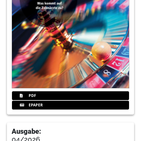
auffüllen – vom direkten Verschluss zur
späteren Prothesenanpassung
Barbara Zehetmeier, KZVB Abrechnungswissen
19
Persönlich, fundiert, fallbezogen –
Praxisberatung hilft bei
Abrechnungsfragen
Jana Held, Leiterin Strategie und Beratung
20
Fortbildungen
Redaktion
21
Abrechnungsmanager/in eazf (AM)
PDF
EPAPER
22
Scottis Praxistipp: Haftet der angestellte
Zahnarzt gegenüber dem Praxisinhaber?
Dr. Rüdiger Schott, Vorsitzender des Vorstands
Ausgabe:
der KZVB
04/2026