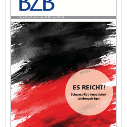
BLZK
10
Hitzeschutz ist Patientenschutz – BLZK
bietet Unterstützung für Zahnarztpraxen,
um sich auf Hitzewellen gut einzustellen
Christa Weinmar, Referat Qualitätsmanagement
der BLZK
11
ZFAplus: Wissen erweitern – Chancen
nutzen
Dr. Brunhilde Drew und Dr. Dorothea Schmidt,
Referentinnen Zahnärztliches Personal der BLZK
12
Kommen, lernen, handeln: Kongress
Zahnärztliches Personal beim Bayerischen
Zahnärztetag
Ingrid Krieger
14
Strahlenschutz – darauf kommt es an:
BLZK gibt Antworten auf Fragen rund ums
Röntgen