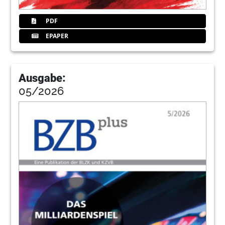
Claudia Vierheller, Referat Strahlenschutz der
PDF
BLZK
EPAPER
15
Den Einsatz von KI richtig benennen –
Neue Kennzeichnungspflicht für KI-
generierte Inhalte ab August 2026
Ausgabe:
Ass. jur. Charlotte Laabs, Justitiariat der BLZK
05/2026
16
„Azubimangel war gestern!“
Niederbayerische Auszubildende aus
Madagaskar in der BLZK
Roman Bernreiter MSc. MSc., Referent
Zahnärztliche Basis und Berufspolitische Bildung
der BLZK
17
67. BAYERISCHER ZAHNÄRZTETAG –
Grenzgänge der Prothetik – Wie würden
Sie entscheiden?
18
Abrechnung transparent: Sekundärkrone