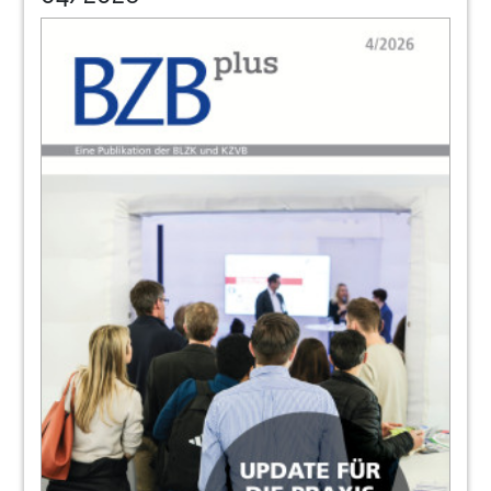
23
LAGZ diskutiert Wege in die Zukunft
Dr. Brigitte Hermann, Geschäftsführerin der
LAGZ
24
Vorschau auf die nächste Ausgabe des
BZB
Redaktion