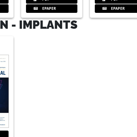
EPAPER
EPAPER
38
2022 international annual congre
N - IMPLANTS
implantology: Where is the journ
Dr Georg Bach, Germany
42
Nations united by innovation 20
new hybrid format
A review report by Janine Conzato, G
46
EFP calls for applications for sec
the future of digital dentistry
European Federation of Periodontology
47
Experience the art of Esthetic De
Straumann, Switzerland