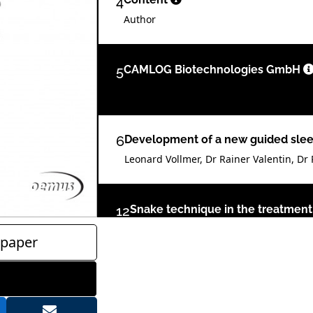
4
Author
5
CAMLOG Biotechnologies GmbH
6
Development of a new guided slee
Leonard Vollmer, Dr Rainer Valentin, Dr
12
Snake technique in the treatment 
defects
paper
Drs Cosmin Dima & Iulia Florea, Roman
18
Guided one-stage and two-stage i
three-year follow-up