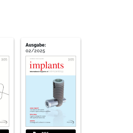
Ausgabe:
02/2025
sing the subperiosteal periimplant
a bovine-derived bone block
ugmentation of a buccal bone defect with
ial