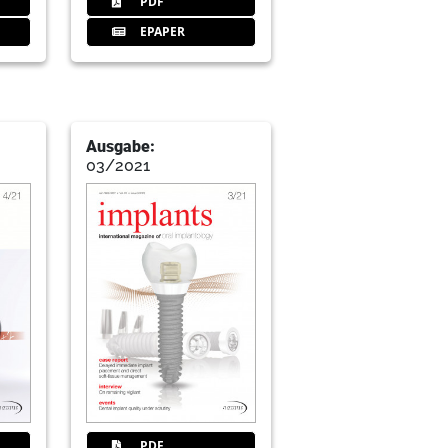
PDF
EPAPER
Ausgabe:
03/2021
llary right first molar and second
and Dr Ken S. Serota, Germany & USA
PDF