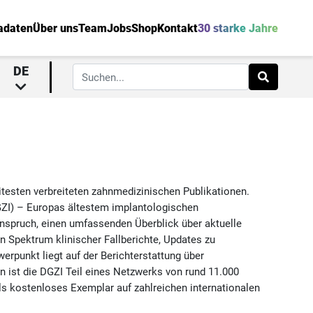
adaten
Über uns
Team
Jobs
Shop
Kontakt
30 starke Jahre
DE
itesten verbreiteten zahnmedizinischen Publikationen.
GZI) – Europas ältestem implantologischen
nspruch, einen umfassenden Überblick über aktuelle
en Spektrum klinischer Fallberichte, Updates zu
rpunkt liegt auf der Berichterstattung über
n ist die DGZI Teil eines Netzwerks von rund 11.000
ls kostenloses Exemplar auf zahlreichen internationalen