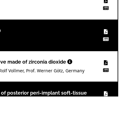
ve made of zirconia dioxide
 Rolf Vollmer, Prof. Werner Götz, Germany
of posterior peri-implant soft-tissue
ia
mplant placement in the anterior zone: A