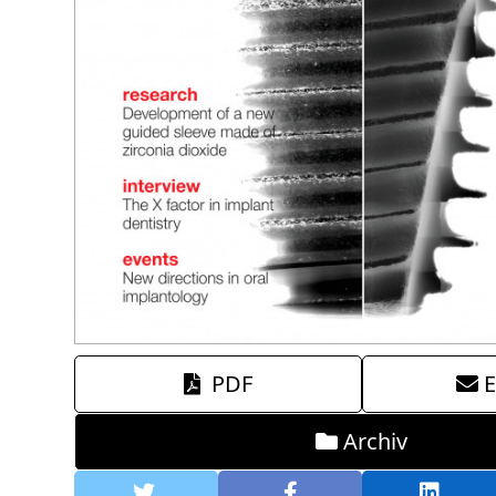
PDF
E
Archiv