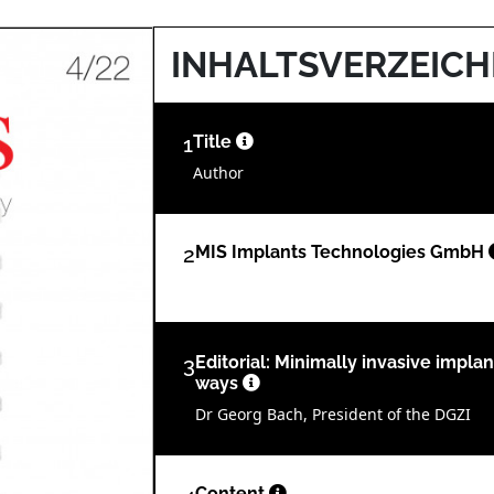
INHALTSVERZEICH
1
Title
Author
2
MIS Implants Technologies GmbH
3
Editorial: Minimally invasive impl
ways
Dr Georg Bach, President of the DGZI
Content