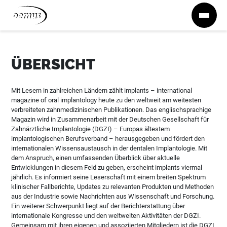
Zum Inhalt springen
ÜBERSICHT
Mit Lesern in zahlreichen Ländern zählt implants – international
magazine of oral implantology heute zu den weltweit am weitesten
verbreiteten zahnmedizinischen Publikationen. Das englischsprachige
Magazin wird in Zusammenarbeit mit der Deutschen Gesellschaft für
Zahnärztliche Implantologie (DGZI) – Europas ältestem
implantologischen Berufsverband – herausgegeben und fördert den
internationalen Wissensaustausch in der dentalen Implantologie. Mit
dem Anspruch, einen umfassenden Überblick über aktuelle
Entwicklungen in diesem Feld zu geben, erscheint implants viermal
jährlich. Es informiert seine Leserschaft mit einem breiten Spektrum
klinischer Fallberichte, Updates zu relevanten Produkten und Methoden
aus der Industrie sowie Nachrichten aus Wissenschaft und Forschung.
Ein weiterer Schwerpunkt liegt auf der Berichterstattung über
internationale Kongresse und den weltweiten Aktivitäten der DGZI.
Gemeinsam mit ihren eigenen und assoziierten Mitgliedern ist die DGZI