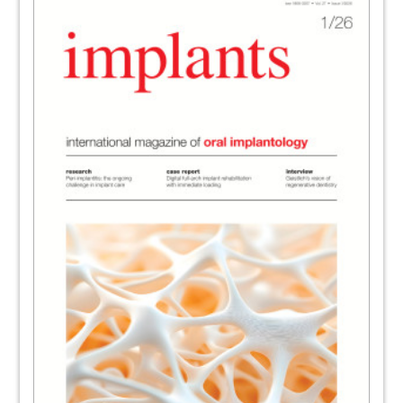
44
20th Annual Congress of the EAO
Daniel Zimmermann, Annemarie Fischer,
Germany
46
Manufacturer News
Redaktion
49
International Events
Redaktion
50
Imprint
Copyright Regulations
51
International Magazines
52
BEGO Implant Systems GmbH & Co. KG