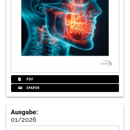
26
New concepts in computer-guided
implantology (Part I): Thread timing and
implant phase
Dr Gian Luigi Telara, Italy
34
Second implantation after implant fracture
Dr Michael Hopp, Andreas Klar, Prof Dr Reiner
Biffar, Germany
35
42. Internationaler Jahreskongress der
PDF
DGZI
EPAPER
38
Use of tilted implants in the treatment of
the edentulous posterior maxilla
Prof Gregor-Georg Zafiropoulos, Germany
Ausgabe:
01/2026
41
Oemus Media