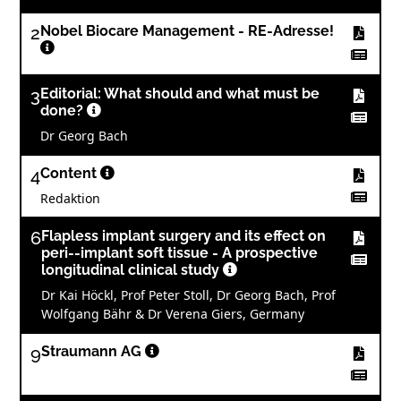
2
Nobel Biocare Management - RE-Adresse!
3
Editorial: What should and what must be
done?
Dr Georg Bach
4
Content
Redaktion
6
Flapless implant surgery and its effect on
peri--implant soft tissue - A prospective
longitudinal clinical study
Dr Kai Höckl, Prof Peter Stoll, Dr Georg Bach, Prof
Wolfgang Bähr & Dr Verena Giers, Germany
9
Straumann AG