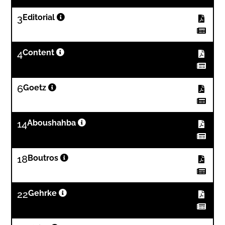
3
Editorial
4
Content
6
Goetz
14
Aboushahba
18
Boutros
22
Gehrke