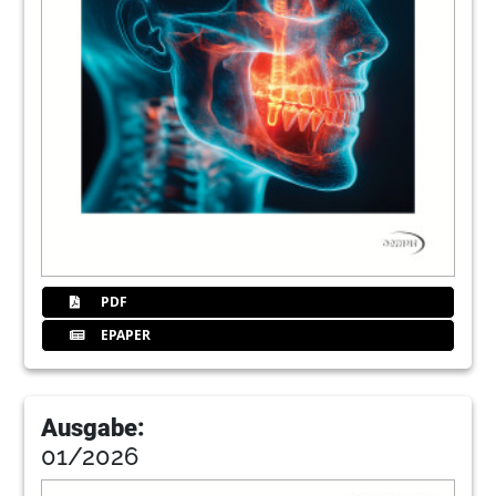
43
Birthday
44
News
48
Nizick
50
Impressum
PDF
EPAPER
Ausgabe:
01/2026