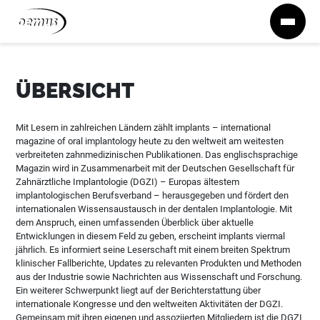
Zum Inhalt springen
ÜBERSICHT
Mit Lesern in zahlreichen Ländern zählt implants – international
magazine of oral implantology heute zu den weltweit am weitesten
verbreiteten zahnmedizinischen Publikationen. Das englischsprachige
Magazin wird in Zusammenarbeit mit der Deutschen Gesellschaft für
Zahnärztliche Implantologie (DGZI) – Europas ältestem
implantologischen Berufsverband – herausgegeben und fördert den
internationalen Wissensaustausch in der dentalen Implantologie. Mit
dem Anspruch, einen umfassenden Überblick über aktuelle
Entwicklungen in diesem Feld zu geben, erscheint implants viermal
jährlich. Es informiert seine Leserschaft mit einem breiten Spektrum
klinischer Fallberichte, Updates zu relevanten Produkten und Methoden
aus der Industrie sowie Nachrichten aus Wissenschaft und Forschung.
Ein weiterer Schwerpunkt liegt auf der Berichterstattung über
internationale Kongresse und den weltweiten Aktivitäten der DGZI.
Gemeinsam mit ihren eigenen und assoziierten Mitgliedern ist die DGZI