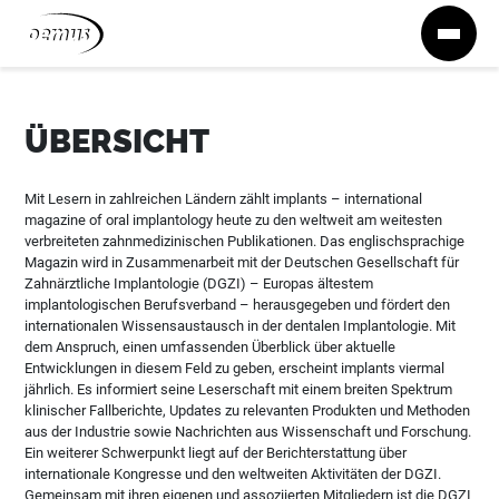
Zum Inhalt springen
ÜBERSICHT
Mit Lesern in zahlreichen Ländern zählt implants – international
magazine of oral implantology heute zu den weltweit am weitesten
verbreiteten zahnmedizinischen Publikationen. Das englischsprachige
Magazin wird in Zusammenarbeit mit der Deutschen Gesellschaft für
Zahnärztliche Implantologie (DGZI) – Europas ältestem
implantologischen Berufsverband – herausgegeben und fördert den
internationalen Wissensaustausch in der dentalen Implantologie. Mit
dem Anspruch, einen umfassenden Überblick über aktuelle
Entwicklungen in diesem Feld zu geben, erscheint implants viermal
jährlich. Es informiert seine Leserschaft mit einem breiten Spektrum
klinischer Fallberichte, Updates zu relevanten Produkten und Methoden
aus der Industrie sowie Nachrichten aus Wissenschaft und Forschung.
Ein weiterer Schwerpunkt liegt auf der Berichterstattung über
internationale Kongresse und den weltweiten Aktivitäten der DGZI.
Gemeinsam mit ihren eigenen und assoziierten Mitgliedern ist die DGZI