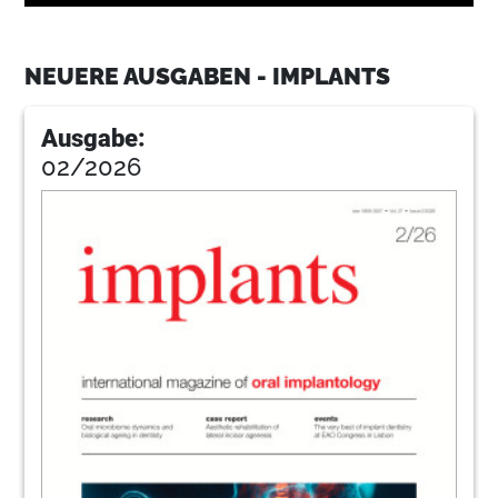
7
Straumann AG
NEUERE AUSGABEN - IMPLANTS
11
MIS Implants Technologies GmbH
Ausgabe:
02/2026
13
Dentaurum Implants GmbH
14
Use of allogeneic cortical granulate for
external surgical sinus floor elevation
Dr Phillip Wallowy & Dr Karam Kass-Elias,
Germany
19
Nobel Biocare Deutschland GmbH
20
Complete prosthetic restoration in a
patient with cleft palate