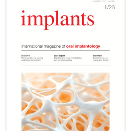
39
DGZI - Deutsche Gesellschaft für
Zahnärztliche Implantologie e.V.
40
Interview: "The trend towards the
medium-price range has accelerated”
Georg Isbaner, Frank Hemm
42
Manufacturer News
Redaktion
44
Biggest international implant dentistry
meeting to date - ITI World Symposium
2014 with 4,200 participants
Redaktion
46
More than 120 implantologists met for the
International Bicon Symposium
Redaktion
47
Minimally invasive treatment concepts in