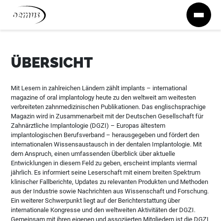
Zum Inhalt springen
ÜBERSICHT
Mit Lesern in zahlreichen Ländern zählt implants – international
magazine of oral implantology heute zu den weltweit am weitesten
verbreiteten zahnmedizinischen Publikationen. Das englischsprachige
Magazin wird in Zusammenarbeit mit der Deutschen Gesellschaft für
Zahnärztliche Implantologie (DGZI) – Europas ältestem
implantologischen Berufsverband – herausgegeben und fördert den
internationalen Wissensaustausch in der dentalen Implantologie. Mit
dem Anspruch, einen umfassenden Überblick über aktuelle
Entwicklungen in diesem Feld zu geben, erscheint implants viermal
jährlich. Es informiert seine Leserschaft mit einem breiten Spektrum
klinischer Fallberichte, Updates zu relevanten Produkten und Methoden
aus der Industrie sowie Nachrichten aus Wissenschaft und Forschung.
Ein weiterer Schwerpunkt liegt auf der Berichterstattung über
internationale Kongresse und den weltweiten Aktivitäten der DGZI.
Gemeinsam mit ihren eigenen und assoziierten Mitgliedern ist die DGZI