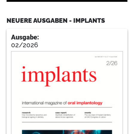
12
Rehabilitation of edentulous patients
Dr Nikolaos Papagiannoulis, Germany
NEUERE AUSGABEN - IMPLANTS
17
Dental Tribune International
Ausgabe:
02/2026
20
Rehabilitation of edentulous archesThe
Double FiRe Bridge
Dr Marco Montanari, Claudio Sassatelli & Davide
Nadalini, Italy
25
MIS Implants Technologies GmbH
30
Nobel Biocare Deutschland GmbH
32
Digital workflow: From planning to
restoration