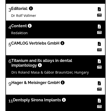
3
Editorial:
Dr Rolf Vollmer
4
Content
Redaktion
5
CAMLOG Vertriebs GmbH
6
Titanium and its alloys in dental
implantology
Drs Roland Masa & Gábor Braunitzer, Hungary
9
Hager & Meisinger GmbH
11
Dentsply Sirona Implants