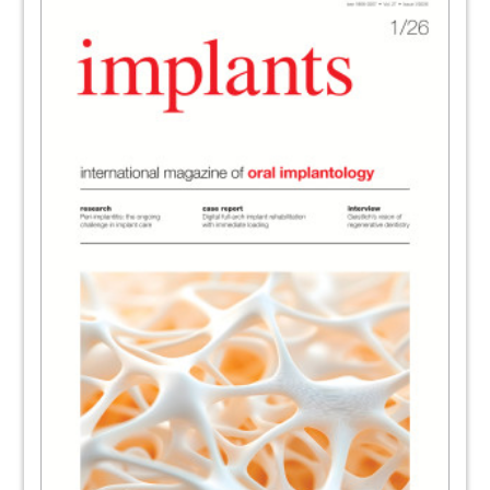
52
47th DGZI International Annual Congress
Dr Georg Bach, Germany
56
AAID congress in San Diego
Dr Rolf Vollmer, Germany
60
Hot programme for EAO meeting in Madrid
Dental Tribune International
61
OEMUS MEDIA AG RE
62
“Science meets Practice” Frankfurt
Implantology Days 2018
Redaktion
News