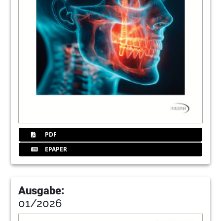
25
Geistlich Biomaterials
Vertriebsgesellschaft mbH
29
Implant Direct Europe
32
Edentulous sites: Implant therapy of
edentulous sites
Balint Török, Istvan Gera, Agnes Meszaros &
Peter Windisch, Hungary
PDF
35
Dentaurum Implants GmbH
EPAPER
39
EMS Electro Medical Systems GmbH
Ausgabe:
01/2026
40
AIAI Annual Meeting 2010 in Tokyo