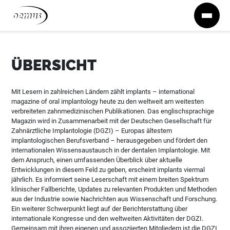
Zum Inhalt springen
ÜBERSICHT
Mit Lesern in zahlreichen Ländern zählt implants – international
magazine of oral implantology heute zu den weltweit am weitesten
verbreiteten zahnmedizinischen Publikationen. Das englischsprachige
Magazin wird in Zusammenarbeit mit der Deutschen Gesellschaft für
Zahnärztliche Implantologie (DGZI) – Europas ältestem
implantologischen Berufsverband – herausgegeben und fördert den
internationalen Wissensaustausch in der dentalen Implantologie. Mit
dem Anspruch, einen umfassenden Überblick über aktuelle
Entwicklungen in diesem Feld zu geben, erscheint implants viermal
jährlich. Es informiert seine Leserschaft mit einem breiten Spektrum
klinischer Fallberichte, Updates zu relevanten Produkten und Methoden
aus der Industrie sowie Nachrichten aus Wissenschaft und Forschung.
Ein weiterer Schwerpunkt liegt auf der Berichterstattung über
internationale Kongresse und den weltweiten Aktivitäten der DGZI.
Gemeinsam mit ihren eigenen und assoziierten Mitgliedern ist die DGZI