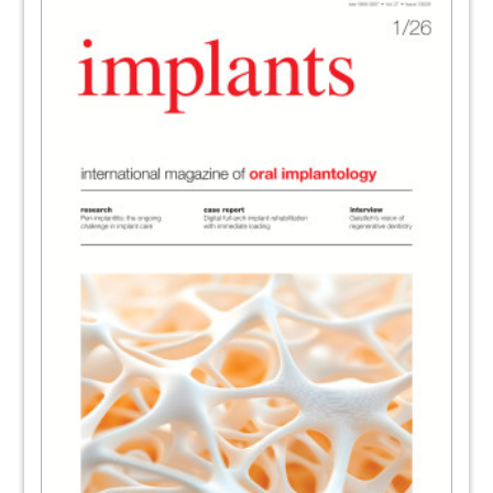
Dr Tomohiro Ezaki
44
Manufacturer News
Redaktion
45
DGZI - Deutsche Gesellschaft für
Zahnärztliche Implantologie e.V.
50
About the publisher - imprint
Copyright Regulations
51
International Magazines
52
BEGO Implant Systems GmbH & Co. KG