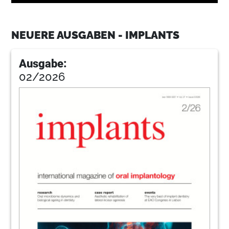
11
CAMLOG Vertriebs GmbH
NEUERE AUSGABEN - IMPLANTS
14
Immediate implant insertion: How reliable
is immediate implant insertion after tooth
Ausgabe:
extraction? A retrospective clinical
longitudinal study
02/2026
Verena Stoll1, Prof Dr Dr Peter Stoll2, Dr Georg
Bach3, Prof Dr Dr Wolfgang Bähr4 & Dr Kai
Höckl5, Germany
15
Resorba Wundversorgung GmbH & Co. KG
18
Untying the Gordian Knot: An evidence-
based endo-implant algorithm (Part I)
Dr Kenneth S. Serota, USA
23
Straumann GmbH