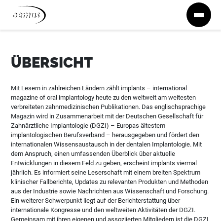
Zum Inhalt springen
ÜBERSICHT
Mit Lesern in zahlreichen Ländern zählt implants – international
magazine of oral implantology heute zu den weltweit am weitesten
verbreiteten zahnmedizinischen Publikationen. Das englischsprachige
Magazin wird in Zusammenarbeit mit der Deutschen Gesellschaft für
Zahnärztliche Implantologie (DGZI) – Europas ältestem
implantologischen Berufsverband – herausgegeben und fördert den
internationalen Wissensaustausch in der dentalen Implantologie. Mit
dem Anspruch, einen umfassenden Überblick über aktuelle
Entwicklungen in diesem Feld zu geben, erscheint implants viermal
jährlich. Es informiert seine Leserschaft mit einem breiten Spektrum
klinischer Fallberichte, Updates zu relevanten Produkten und Methoden
aus der Industrie sowie Nachrichten aus Wissenschaft und Forschung.
Ein weiterer Schwerpunkt liegt auf der Berichterstattung über
internationale Kongresse und den weltweiten Aktivitäten der DGZI.
Gemeinsam mit ihren eigenen und assoziierten Mitgliedern ist die DGZI