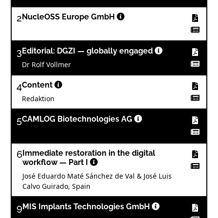
2
NucleOSS Europe GmbH
3
Editorial: DGZI — globally engaged
Dr Rolf Vollmer
4
Content
Redaktion
5
CAMLOG Biotechnologies AG
6
Immediate restoration in the digital
workflow — Part I
José Eduardo Maté Sánchez de Val & José Luis
Calvo Guirado, Spain
9
MIS Implants Technologies GmbH