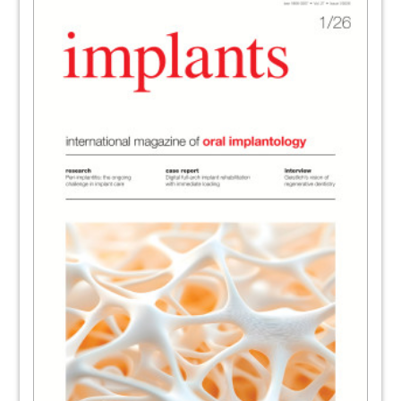
Dr Rolf Vollmer, Germany
44
Manufacturer News
Redaktion
48
News
Redaktion
50
Congresses, courses and symposia /
Imprint
Redaktion
51
Straumann AG
52
Nobel Biocare