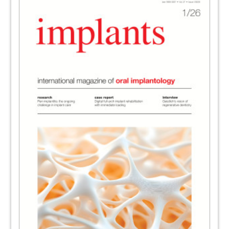
stability
Author
46
Presidential handover at the Osteology
Foundation
A conversation with Christer Dahlin and Frank
Schwarz
48
Pathway to dental excellence: DPU’s
internationally recognised Master of
Science
Author
50
Congresses, courses and symposia
Author
51
implants - International Magazine
Osstem Implant