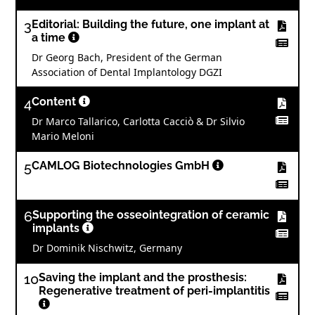
3
Editorial: Building the future, one implant at
a time
Dr Georg Bach, President of the German
Association of Dental Implantology DGZI
4
Content
Dr Marco Tallarico, Carlotta Cacciò & Dr Silvio
Mario Meloni
5
CAMLOG Biotechnologies GmbH
6
Supporting the osseointegration of ceramic
implants
Dr Dominik Nischwitz, Germany
10
Saving the implant and the prosthesis:
Regenerative treatment of peri-implantitis