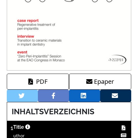
PDF
Epaper
INHALTSVERZEICHNIS
1
Title
uthor