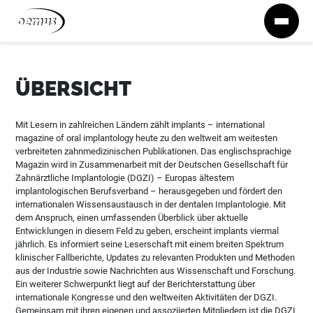
Zum Inhalt springen
ÜBERSICHT
Mit Lesern in zahlreichen Ländern zählt implants – international
magazine of oral implantology heute zu den weltweit am weitesten
verbreiteten zahnmedizinischen Publikationen. Das englischsprachige
Magazin wird in Zusammenarbeit mit der Deutschen Gesellschaft für
Zahnärztliche Implantologie (DGZI) – Europas ältestem
implantologischen Berufsverband – herausgegeben und fördert den
internationalen Wissensaustausch in der dentalen Implantologie. Mit
dem Anspruch, einen umfassenden Überblick über aktuelle
Entwicklungen in diesem Feld zu geben, erscheint implants viermal
jährlich. Es informiert seine Leserschaft mit einem breiten Spektrum
klinischer Fallberichte, Updates zu relevanten Produkten und Methoden
aus der Industrie sowie Nachrichten aus Wissenschaft und Forschung.
Ein weiterer Schwerpunkt liegt auf der Berichterstattung über
internationale Kongresse und den weltweiten Aktivitäten der DGZI.
Gemeinsam mit ihren eigenen und assoziierten Mitgliedern ist die DGZI