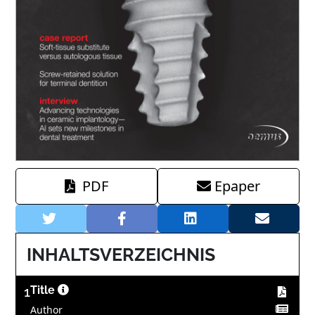
PDF
Epaper
INHALTSVERZEICHNIS
1
Title
Author