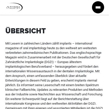
Zum Inhalt springen
ÜBERSICHT
Mit Lesern in zahlreichen Ländern zählt implants – international
magazine of oral implantology heute zu den weltweit am weitesten
verbreiteten zahnmedizinischen Publikationen. Das englischsprachige
Magazin wird in Zusammenarbeit mit der Deutschen Gesellschaft für
Zahnärztliche Implantologie (DGZI) – Europas ältestem
implantologischen Berufsverband – herausgegeben und fördert den
internationalen Wissensaustausch in der dentalen Implantologie. Mit
dem Anspruch, einen umfassenden Überblick über aktuelle
Entwicklungen in diesem Feld zu geben, erscheint implants viermal
jährlich. Es informiert seine Leserschaft mit einem breiten Spektrum
klinischer Fallberichte, Updates zu relevanten Produkten und Methoden
aus der Industrie sowie Nachrichten aus Wissenschaft und Forschung.
Ein weiterer Schwerpunkt liegt auf der Berichterstattung über
internationale Kongresse und den weltweiten Aktivitäten der DGZI.
Gemeinsam mit ihren eigenen und assoziierten Mitgliedern ist die DGZI