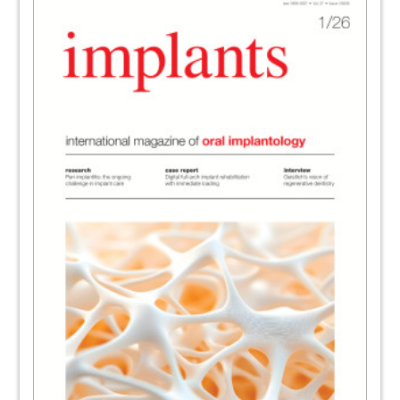
38
Japan Annual Meeting
Dr Elisabeth Jacobi-Gresser, Germany
40
Connecting top dental professionals—
Dentsply Sirona Implant Solutions World
Summit 2024 in Miami
Author
41
Once you see it, you cannot unsee it!
Author
42
Congresses, courses and symposia/
Imprint
Author
43
Abo Service
44
CleanImplant Foundation CIF GmbH