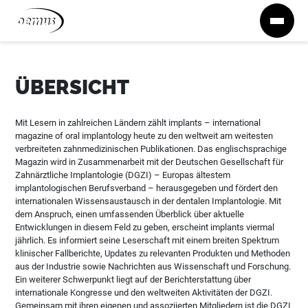
Zum Inhalt springen
ÜBERSICHT
Mit Lesern in zahlreichen Ländern zählt implants – international
magazine of oral implantology heute zu den weltweit am weitesten
verbreiteten zahnmedizinischen Publikationen. Das englischsprachige
Magazin wird in Zusammenarbeit mit der Deutschen Gesellschaft für
Zahnärztliche Implantologie (DGZI) – Europas ältestem
implantologischen Berufsverband – herausgegeben und fördert den
internationalen Wissensaustausch in der dentalen Implantologie. Mit
dem Anspruch, einen umfassenden Überblick über aktuelle
Entwicklungen in diesem Feld zu geben, erscheint implants viermal
jährlich. Es informiert seine Leserschaft mit einem breiten Spektrum
klinischer Fallberichte, Updates zu relevanten Produkten und Methoden
aus der Industrie sowie Nachrichten aus Wissenschaft und Forschung.
Ein weiterer Schwerpunkt liegt auf der Berichterstattung über
internationale Kongresse und den weltweiten Aktivitäten der DGZI.
Gemeinsam mit ihren eigenen und assoziierten Mitgliedern ist die DGZI