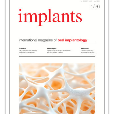
risk of extinction
Dr Sebastian Saba & Dr Michael Moscovitch,
Canada
38
Simplifying dental implant treatment
Redaktion
40
On the test bench: Concepts for
implantology
Dr Georg Bach
44
Interview: „Hold the profile of the DGZI
and intensify contacts to other scientific
societies”
Markus Brakel, Germany
46
bone & tissue days 2014
Georg Isbaner
47
Dentium World Symposium