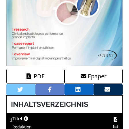
PDF
Epaper
INHALTSVERZEICHNIS
1
Titel
Redaktion