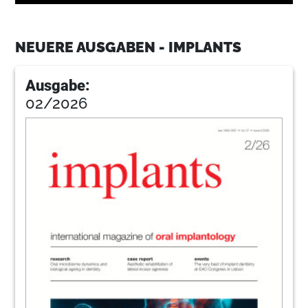
7
Dental Tribune International
NEUERE AUSGABEN - IMPLANTS
9
Nobel Biocare Management AG
Ausgabe:
02/2026
11
CAMLOG Biotechnologies AG
14
Permanent implant prostheses - Chairside
manufacture of a hybrid abutment crown
Dr Arzu Tuna, Dr Umut Baysal & Dr Rainer
Valentin, Germany
18
Improvements in digital implant
prosthetics
Dr Joannis Katsoulis, Switzerland
22
Manufacturer News