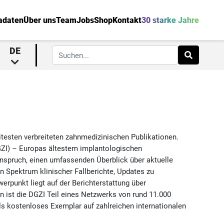
adaten
Über uns
Team
Jobs
Shop
Kontakt
30 starke Jahre
DE
itesten verbreiteten zahnmedizinischen Publikationen.
GZI) – Europas ältestem implantologischen
nspruch, einen umfassenden Überblick über aktuelle
en Spektrum klinischer Fallberichte, Updates zu
rpunkt liegt auf der Berichterstattung über
n ist die DGZI Teil eines Netzwerks von rund 11.000
ls kostenloses Exemplar auf zahlreichen internationalen