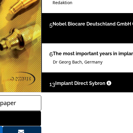
Redaktion
5
Nobel Biocare Deutschland GmbH
6
The most important years in impla
Dr Georg Bach, Germany
13
Implant Direct Sybron
paper
14
Consideration of an uncommon app
Extraction-plus technique (Part II
Drs Maen Aburas, UAE & Ralf Gutwald