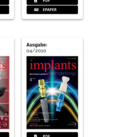
PDF
EPAPER
nosis to the final restoration
Ausgabe:
04/2010
ing as an alternative to implant
PDF