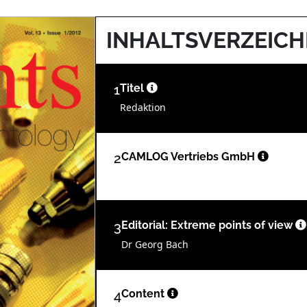
INHALTSVERZEICH
1
Titel
Redaktion
2
CAMLOG Vertriebs GmbH
3
Editorial: Extreme points of view
Dr Georg Bach
4
Content