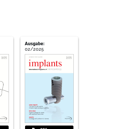
gesellschaft mbH
Ausgabe:
the edentulous mandible - Tapered
02/2025
 implantology: Error analysis and