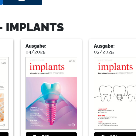
17
Geistlich Biomaterials Vertriebs
- IMPLANTS
Ausgabe:
Ausgabe:
18
Immediate functional loading of 
04/2025
03/2025
implants & overdentures
Dr Suheil M. Boutros, USA
21
Straumann AG
22
New concepts in computer-guided
accuracy verification (Part II)
Dr Gian Luigi Telara, Italy