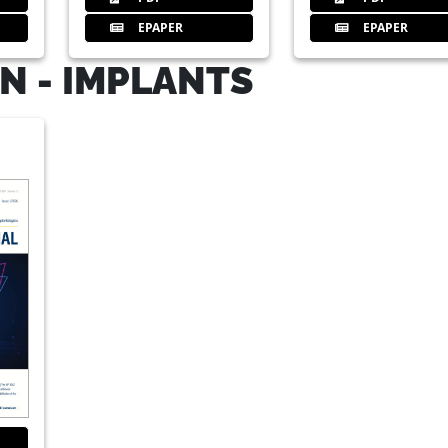
37
42. International annual congress
EPAPER
EPAPER
N - IMPLANTS
38
Annual award for the advanceme
ITI Center
39
Promotion of knowledge and inter
Centers
ITI Center
40
Mastering Tissue Response Succ
Redaktion
41
Internationla Events