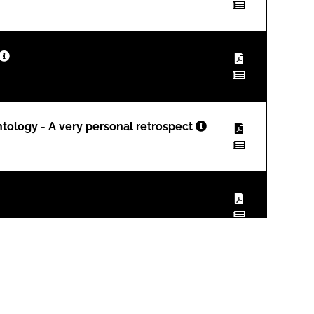
ntology - A very personal retrospect
roach in the atrophied posterior zone:
)
, Germany